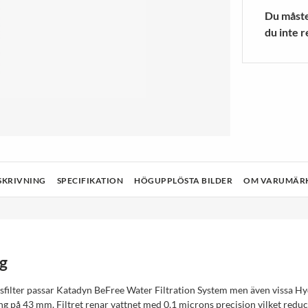
a Ljuskällor
r
Blenders/mixers
Träningsstru
Du måste 
 MER
VISA MER
du inte r
& Rengöring
Teknik
Hälsa och skönhet
Ljud och bild
SKRIVNING
SPECIFIKATION
HÖGUPPLÖSTA BILDER
OM VARUMÄR
g
sfilter passar Katadyn BeFree Water Filtration System men även vissa 
g på 43 mm. Filtret renar vattnet med 0,1 microns precision vilket redu