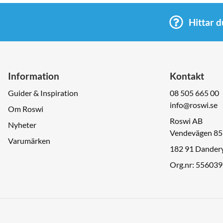
Hittar d
Information
Kontakt
Guider & Inspiration
08 505 665 00
info@roswi.se
Om Roswi
Roswi AB
Nyheter
Vendevägen 85
Varumärken
182 91 Dander
Org.nr: 55603