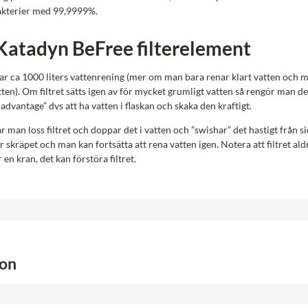
kterier med 99,9999%.
atadyn BeFree filterelement
arar ca 1000 liters vattenrening (mer om man bara renar klart vatten och
tten). Om filtret sätts igen av för mycket grumligt vatten så rengör man d
advantage” dvs att ha vatten i flaskan och skaka den kraftigt.
r man loss filtret och doppar det i vatten och ”swishar” det hastigt från sida
r skräpet och man kan fortsätta att rena vatten igen. Notera att filtret aldr
 en kran, det kan förstöra filtret.
ion