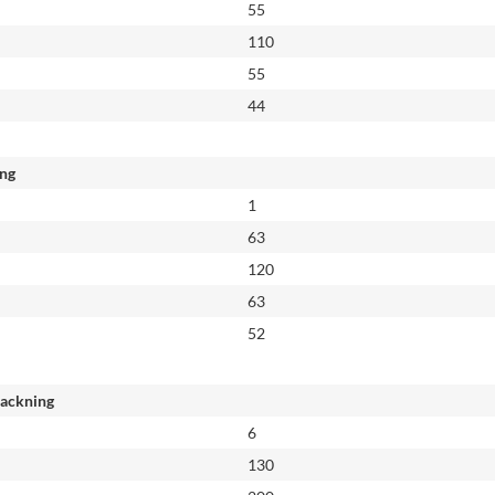
55
110
55
44
ing
1
63
120
63
52
packning
6
130