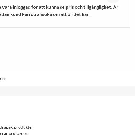
mpor
Vandringsskor &
vara inloggad för att kunna se pris och tillgänglighet. Är
Vandringskängor
edan kund kan du ansöka om att bli det här.
VISA MER
KET
Hydrapak-produkter
cerar protozoer