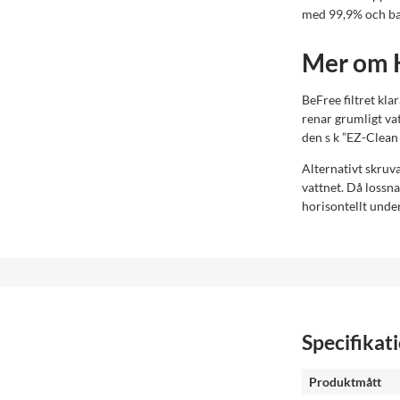
med 99,9% och ba
Mer om K
BeFree filtret kl
renar grumligt va
den s k ”EZ-Clean 
Alternativt skruva
vattnet. Då lossna
horisontellt under
Specifikat
Produktmått