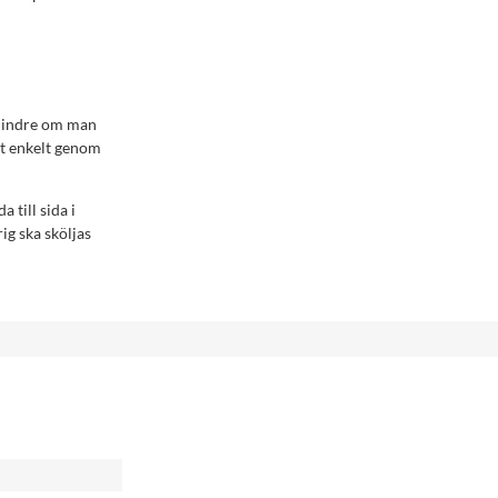
 mindre om man
et enkelt genom
 till sida i
ig ska sköljas