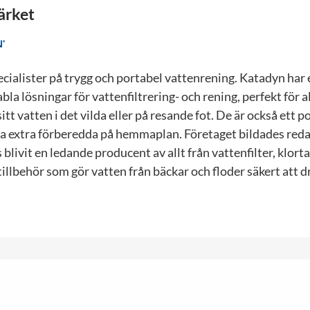
ärket
cialister på trygg och portabel vattenrening. Katadyn har 
bla lösningar för vattenfiltrering- och rening, perfekt för a
tt vatten i det vilda eller på resande fot. De är också ett p
ara extra förberedda på hemmaplan. Företaget bildades red
 blivit en ledande producent av allt från vattenfilter, klort
illbehör som gör vatten från bäckar och floder säkert att d