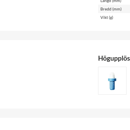
Längd (mm)
Bredd (mm)
Vikt (g)
Högupplöst