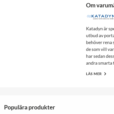
Om varum
Katadyn är spe
utbud av porta
behöver rena si
de som vill v
har sedan dess
andra smarta t
LÄS MER
Populära produkter