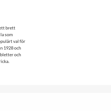
ett brett
lla som
opulärt val för
an 1928 och
abletter och
ricka.