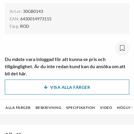
Art.nr:
30GB0143
EAN:
6430014973115
Färg:
RÖD
Du måste vara inloggad för att kunna se pris och
tillgänglighet. Är du inte redan kund kan du ansöka om att
bli det här.
VISA ALLA FÄRGER
ALLA FÄRGER
BESKRIVNING
SPECIFIKATION
VIDEO
HÖGUPPL