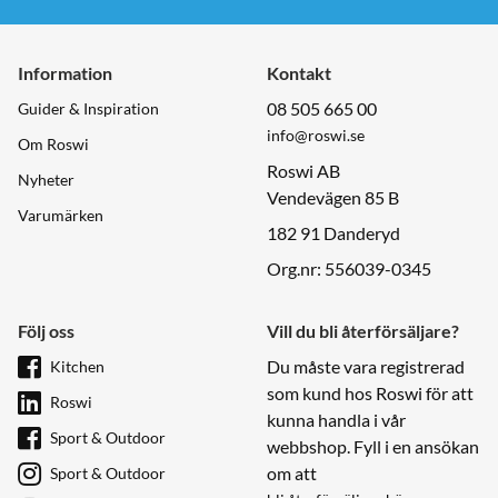
Information
Kontakt
08 505 665 00
Guider & Inspiration
info@roswi.se
Om Roswi
Roswi AB
Nyheter
Vendevägen 85 B
Varumärken
182 91 Danderyd
Org.nr: 556039-0345
Följ oss
Vill du bli återförsäljare?
Du måste vara registrerad
Kitchen
som kund hos Roswi för att
Roswi
kunna handla i vår
Sport & Outdoor
webbshop. Fyll i en ansökan
om att
Sport & Outdoor