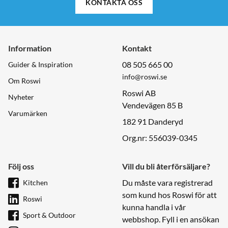
KONTAKTA OSS
Information
Kontakt
08 505 665 00
Guider & Inspiration
info@roswi.se
Om Roswi
Roswi AB
Nyheter
Vendevägen 85 B
Varumärken
182 91 Danderyd
Org.nr: 556039-0345
Följ oss
Vill du bli återförsäljare?
Du måste vara registrerad
Kitchen
som kund hos Roswi för att
Roswi
kunna handla i vår
Sport & Outdoor
webbshop. Fyll i en ansökan