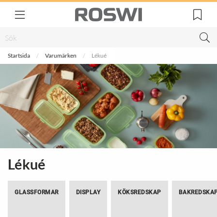
Startsida
Varumärken
Lékué
Lékué
GLASSFORMAR
DISPLAY
KÖKSREDSKAP
BAKREDSKA