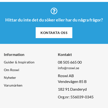
Hittar du inte det du söker eller har du några frågor?
KONTAKTA OSS
Information
Kontakt
08 505 665 00
Guider & Inspiration
info@roswi.se
Om Roswi
Roswi AB
Nyheter
Vendevägen 85 B
Varumärken
182 91 Danderyd
Org.nr: 556039-0345