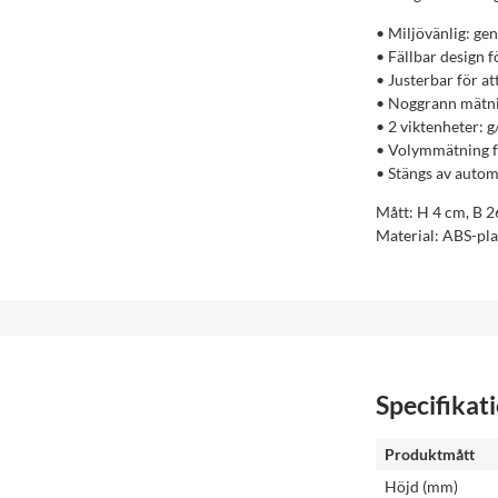
• Miljövänlig: ge
• Fällbar design f
• Justerbar för at
• Noggrann mätnin
• 2 viktenheter: g
• Volymmätning för
• Stängs av autom
Mått: H 4 cm, B 2
Material: ABS-plast
Specifikat
Produktmått
Höjd (mm)