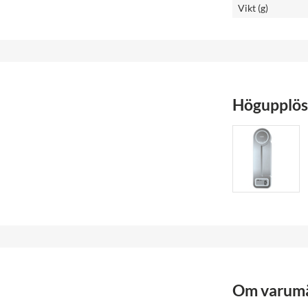
Vikt (g)
Högupplöst
Om varum