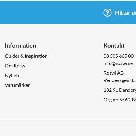
Hittar d
Information
Kontakt
Guider & Inspiration
08 505 665 00
info@roswi.se
Om Roswi
Roswi AB
Nyheter
Vendevägen 85
Varumärken
182 91 Dander
Org.nr: 55603