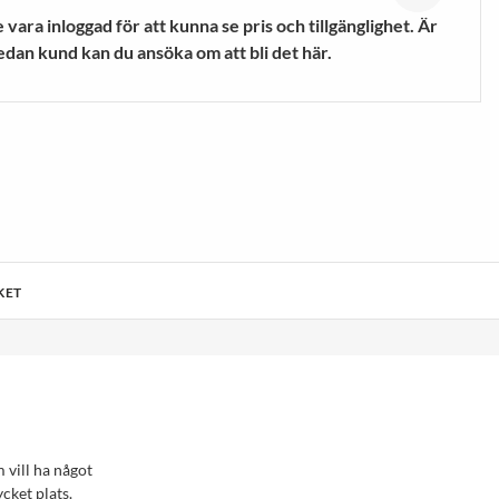
mpor
Vandringsskor &
vara inloggad för att kunna se pris och tillgänglighet. Är
Vandringskängor
edan kund kan du ansöka om att bli det här.
VISA MER
KET
m vill ha något
ycket plats.