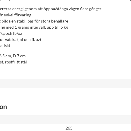
nererar energi genom att öppna/stänga vågen flera gånger
ör enkel förvaring
t bilda en stabil bas för stora behållare
g med 1 grams intervall, upp till 5 kg
/kg och lb/oz
 vätska (ml och fl. oz)
atiskt
6,5 cm, D 7 cm
, rostfritt stål
ion
265