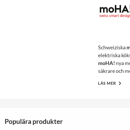
Schweiziska
m
elektriska kök
moHA!
nya mö
säkrare och me
LÄS MER
Populära produkter