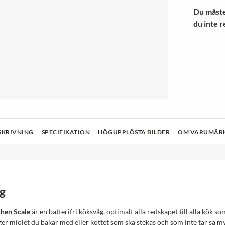
a Ljuskällor
r
Blenders/mixers
Träningsstru
Du måste 
 MER
VISA MER
du inte r
& Rengöring
Teknik
Hälsa och skönhet
Ljud och bild
SKRIVNING
SPECIFIKATION
HÖGUPPLÖSTA BILDER
OM VARUMÄR
g
chen Scale
är en batterifri köksvåg, optimalt alla redskapet till alla kök so
ger mjölet du bakar med eller köttet som ska stekas och som inte tar så m