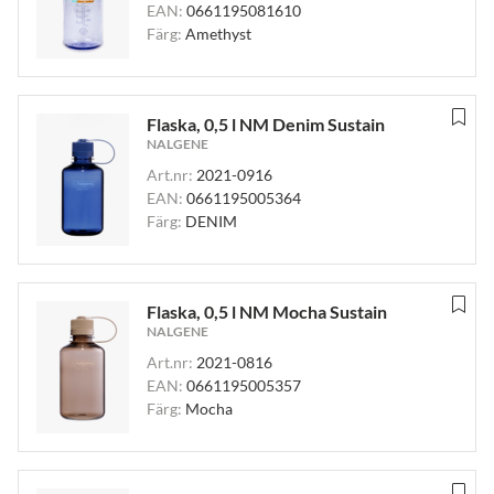
EAN:
0661195081610
Färg:
Amethyst
Flaska, 0,5 l NM Denim Sustain
NALGENE
Art.nr:
2021-0916
EAN:
0661195005364
Färg:
DENIM
Flaska, 0,5 l NM Mocha Sustain
NALGENE
Art.nr:
2021-0816
EAN:
0661195005357
Färg:
Mocha