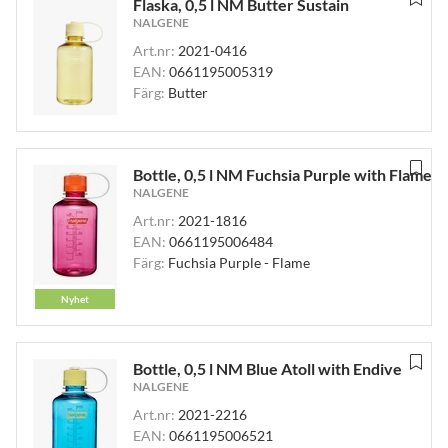
Flaska, 0,5 l NM Butter Sustain
NALGENE
Art.nr:
2021-0416
EAN:
0661195005319
Färg:
Butter
Bottle, 0,5 l NM Fuchsia Purple with Flame
NALGENE
Art.nr:
2021-1816
EAN:
0661195006484
Färg:
Fuchsia Purple - Flame
Nyhet
Bottle, 0,5 l NM Blue Atoll with Endive
NALGENE
Art.nr:
2021-2216
EAN:
0661195006521