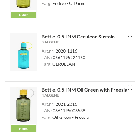
Färg:
Endive - Oil Green
Nyhet
Bottle, 0,5 l NM Cerulean Sustain
NALGENE
Art.nr:
2020-1116
EAN:
0661195221160
Färg:
CERULEAN
Bottle, 0,5 l NM Oil Green with Freesia
NALGENE
Art.nr:
2021-2316
EAN:
0661195006538
Färg:
Oil Green - Freesia
Nyhet