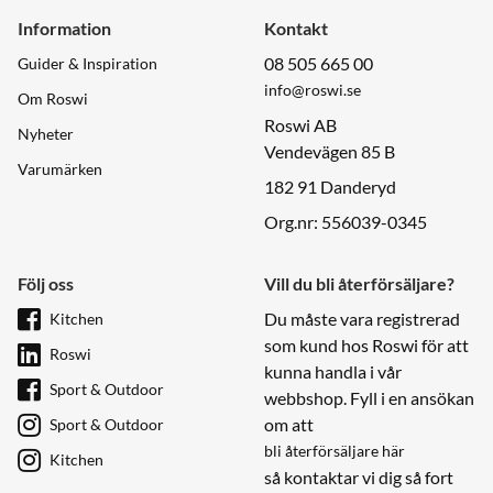
Information
Kontakt
08 505 665 00
Guider & Inspiration
info@roswi.se
Om Roswi
Roswi AB
Nyheter
Vendevägen 85 B
Varumärken
182 91 Danderyd
Org.nr: 556039-0345
Följ oss
Vill du bli återförsäljare?
Du måste vara registrerad
Kitchen
som kund hos Roswi för att
Roswi
kunna handla i vår
Sport & Outdoor
webbshop. Fyll i en ansökan
om att
Sport & Outdoor
bli återförsäljare här
Kitchen
så kontaktar vi dig så fort