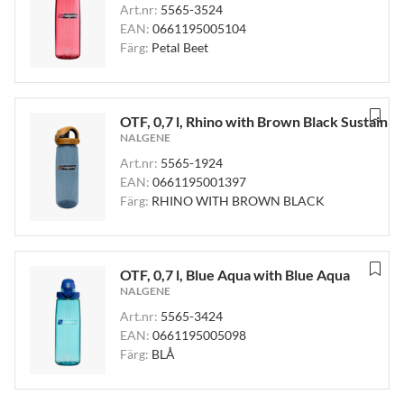
Art.nr:
5565-3524
EAN:
0661195005104
Färg:
Petal Beet
OTF, 0,7 l, Rhino with Brown Black Sustain
NALGENE
Art.nr:
5565-1924
EAN:
0661195001397
Färg:
RHINO WITH BROWN BLACK
OTF, 0,7 l, Blue Aqua with Blue Aqua
NALGENE
Art.nr:
5565-3424
EAN:
0661195005098
Färg:
BLÅ