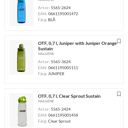
Art.nr:
5565-2624
EAN:
0661195001472
Färg:
BLÅ
OTF, 0,7 l, Juniper with Juniper Orange
Sustain
NALGENE
Art.nr:
5565-3624
EAN:
0661195005111
Färg:
JUNIPER
OTF, 0,7 l, Clear Sprout Sustain
NALGENE
Art.nr:
5565-2424
EAN:
0661195001458
Färg:
Clear Sprout