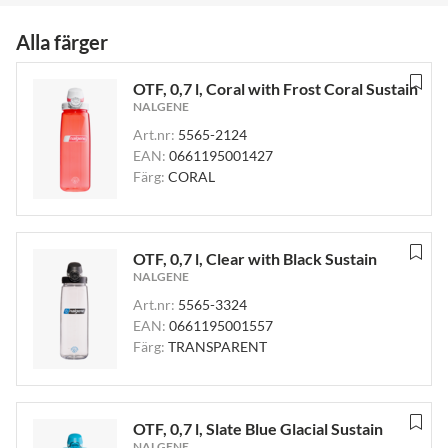
Alla färger
OTF, 0,7 l, Coral with Frost Coral Sustain
NALGENE
Art.nr:
5565-2124
EAN:
0661195001427
Färg:
CORAL
OTF, 0,7 l, Clear with Black Sustain
NALGENE
Art.nr:
5565-3324
EAN:
0661195001557
Färg:
TRANSPARENT
OTF, 0,7 l, Slate Blue Glacial Sustain
NALGENE