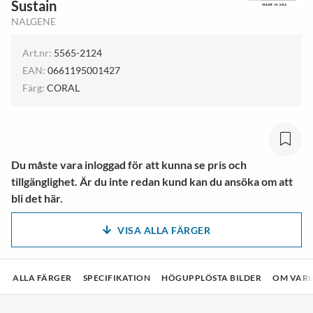
Sustain
NALGENE
Art.nr:
5565-2124
EAN:
0661195001427
Färg:
CORAL
Du måste vara inloggad för att kunna se pris och
tillgänglighet. Är du inte redan kund kan du ansöka om att
bli det här.
VISA ALLA FÄRGER
ALLA FÄRGER
SPECIFIKATION
HÖGUPPLÖSTA BILDER
OM VAR