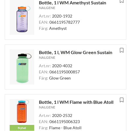
Bottle, 1 l WM Amethyst Sustain
NALGENE
Art.nr:
2020-1932
EAN:
0661195782777
Färg:
Amethyst
Bottle, 1 l, WM Glow Green Sustain
NALGENE
Art.nr:
2020-4032
EAN:
0661195000857
Färg:
Glow Green
Bottle, 1 l WM Flame with Blue Atoll
NALGENE
Art.nr:
2020-2532
EAN:
0661195006323
Färg:
Flame - Blue Atoll
Nyhet