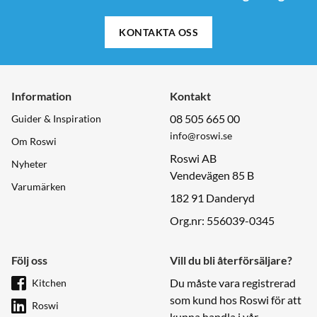
KONTAKTA OSS
Information
Kontakt
08 505 665 00
Guider & Inspiration
info@roswi.se
Om Roswi
Roswi AB
Nyheter
Vendevägen 85 B
Varumärken
182 91 Danderyd
Org.nr: 556039-0345
Följ oss
Vill du bli återförsäljare?
Du måste vara registrerad
Kitchen
som kund hos Roswi för att
Roswi
kunna handla i vår