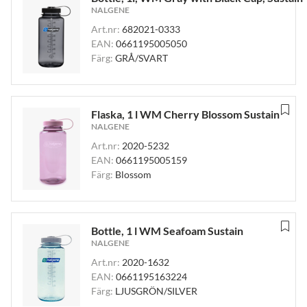
NALGENE
Art.nr:
682021-0333
EAN:
0661195005050
Färg:
GRÅ/SVART
Flaska, 1 l WM Cherry Blossom Sustain
NALGENE
Art.nr:
2020-5232
EAN:
0661195005159
Färg:
Blossom
Bottle, 1 l WM Seafoam Sustain
NALGENE
Art.nr:
2020-1632
EAN:
0661195163224
Färg:
LJUSGRÖN/SILVER