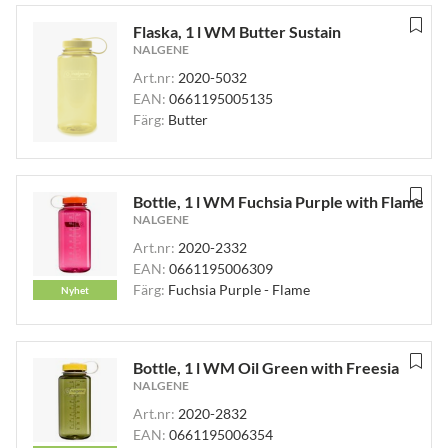
Flaska, 1 l WM Butter Sustain
NALGENE
Art.nr:
2020-5032
EAN:
0661195005135
Färg:
Butter
Bottle, 1 l WM Fuchsia Purple with Flame
NALGENE
Art.nr:
2020-2332
EAN:
0661195006309
Färg:
Fuchsia Purple - Flame
Nyhet
Bottle, 1 l WM Oil Green with Freesia
NALGENE
Art.nr:
2020-2832
EAN:
0661195006354