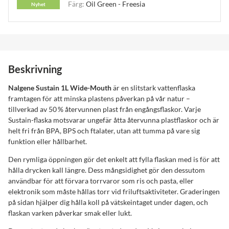
Färg:
Oil Green - Freesia
Nyhet
Beskrivning
Nalgene Sustain 1L Wide-Mouth
är en slitstark vattenflaska
framtagen för att minska plastens påverkan på vår natur –
tillverkad av 50 % återvunnen plast från engångsflaskor. Varje
Sustain-flaska motsvarar ungefär åtta återvunna plastflaskor och är
helt fri från BPA, BPS och ftalater, utan att tumma på vare sig
funktion eller hållbarhet.
Den rymliga öppningen gör det enkelt att fylla flaskan med is för att
hålla drycken kall längre. Dess mångsidighet gör den dessutom
användbar för att förvara torrvaror som ris och pasta, eller
elektronik som måste hållas torr vid friluftsaktiviteter. Graderingen
på sidan hjälper dig hålla koll på vätskeintaget under dagen, och
flaskan varken påverkar smak eller lukt.