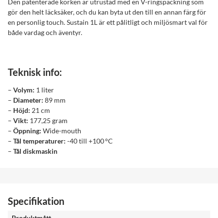
Den patenterade korken är utrustad med en V-ringspackning som
gör den helt läcksäker, och du kan byta ut den till en annan färg för
en personlig touch. Sustain 1L är ett pålitligt och miljösmart val för
både vardag och äventyr.
Teknisk info:
–
Volym:
1 liter
–
Diameter:
89 mm
–
Höjd:
21 cm
–
Vikt:
177,25 gram
–
Öppning:
Wide-mouth
–
Tål temperaturer:
-40 till +100 °C
–
Tål diskmaskin
Specifikation
Produktmått