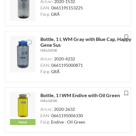
Art.nr:
2020-1532
EAN:
0661195153225
Färg:
GRÅ
Bottle, 1 l, WM Gray with Blue Cap, Happy
Gene Sus
NALGENE
Art.nr:
2020-4232
EAN:
0661195000871
Färg:
GRÅ
Bottle, 1 l WM Endive with Oil Green
NALGENE
Art.nr:
2020-2632
EAN:
0661195006330
Färg:
Endive - Oil Green
Nyhet