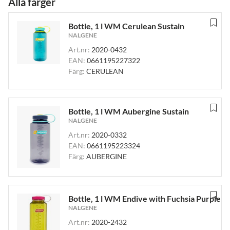
Alla färger
Bottle, 1 l WM Cerulean Sustain
NALGENE
Art.nr:
2020-0432
EAN:
0661195227322
Färg:
CERULEAN
Bottle, 1 l WM Aubergine Sustain
NALGENE
Art.nr:
2020-0332
EAN:
0661195223324
Färg:
AUBERGINE
Bottle, 1 l WM Endive with Fuchsia Purple
NALGENE
Art.nr:
2020-2432