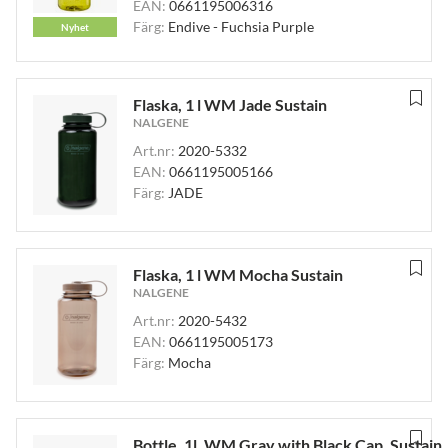
EAN:
0661195006316
Färg:
Endive - Fuchsia Purple
Nyhet
Flaska, 1 l WM Jade Sustain
NALGENE
Art.nr:
2020-5332
EAN:
0661195005166
Färg:
JADE
Flaska, 1 l WM Mocha Sustain
NALGENE
Art.nr:
2020-5432
EAN:
0661195005173
Färg:
Mocha
Bottle, 1l, WM Gray with Black Cap, Sustain