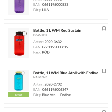
EAN:
0661195000833
Färg:
LILA
Bottle, 1 l, WM Red Sustain
NALGENE
Art.nr:
2020-3632
EAN:
0661195000819
Färg:
RÖD
Bottle, 1 l WM Blue Atoll with Endive
NALGENE
Art.nr:
2020-2732
EAN:
0661195006347
Färg:
Blue Atoll - Endive
Nyhet