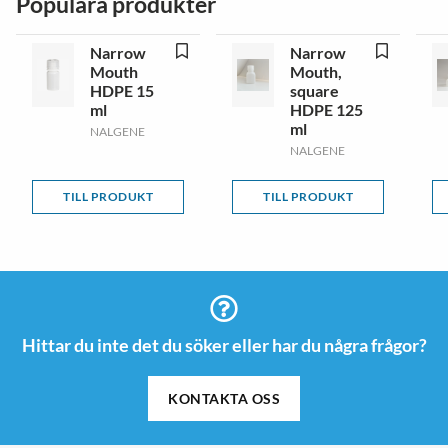
Populära produkter
Narrow
Narrow
Mouth
Mouth,
HDPE 15
square
ml
HDPE 125
ml
NALGENE
NALGENE
TILL PRODUKT
TILL PRODUKT
Hittar du inte det du söker eller har du några frågor?
KONTAKTA OSS