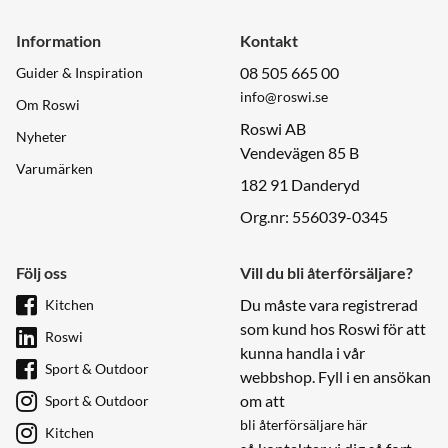
Information
Kontakt
08 505 665 00
Guider & Inspiration
info@roswi.se
Om Roswi
Roswi AB
Nyheter
Vendevägen 85 B
Varumärken
182 91 Danderyd
Org.nr: 556039-0345
Följ oss
Vill du bli återförsäljare?
Du måste vara registrerad
Kitchen
som kund hos Roswi för att
Roswi
kunna handla i vår
Sport & Outdoor
webbshop. Fyll i en ansökan
om att
Sport & Outdoor
bli återförsäljare här
Kitchen