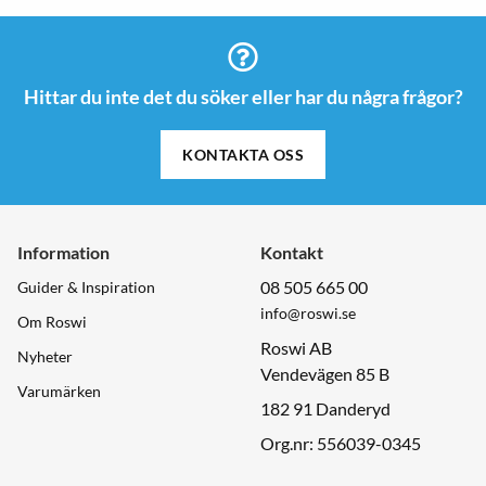
Hittar du inte det du söker eller har du några frågor?
KONTAKTA OSS
Information
Kontakt
08 505 665 00
Guider & Inspiration
info@roswi.se
Om Roswi
Roswi AB
Nyheter
Vendevägen 85 B
Varumärken
182 91 Danderyd
Org.nr: 556039-0345