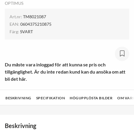
OPTIMUS
Art.nr:
TM8021087
EAN:
0604375210875
Färg:
SVART
Du måste vara inloggad för att kunna se pris och
tillgänglighet. Är du inte redan kund kan du ansöka om att
bli det här.
BESKRIVNING
SPECIFIKATION
HÖGUPPLÖSTA BILDER
OM VAR
Beskrivning