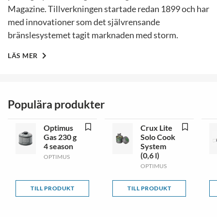
Magazine. Tillverkningen startade redan 1899 och har
med innovationer som det självrensande
bränslesystemet tagit marknaden med storm.
LÄS MER
Populära produkter
Optimus
Crux Lite
Gas 230 g
Solo Cook
4 season
System
(0,6 l)
OPTIMUS
OPTIMUS
TILL PRODUKT
TILL PRODUKT