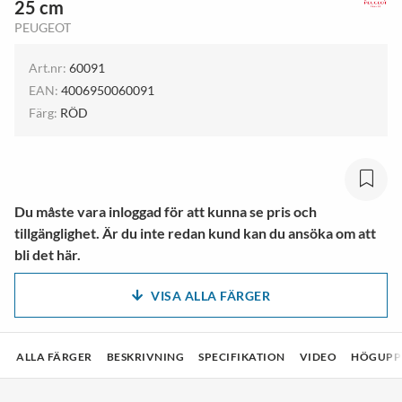
25 cm
PEUGEOT
Art.nr:
60091
EAN:
4006950060091
Färg:
RÖD
Du måste vara inloggad för att kunna se pris och
tillgänglighet. Är du inte redan kund kan du ansöka om att
bli det här.
VISA ALLA FÄRGER
ALLA FÄRGER
BESKRIVNING
SPECIFIKATION
VIDEO
HÖGUPPL