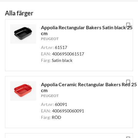
Alla färger
Appolia Rectangular Bakers Satin black 25
cm
PEUGEOT
Art.nr:
61517
EAN:
4006950061517
Färg:
Satin black
Appolia Ceramic Rectangular Bakers Red 25
cm
PEUGEOT
Art.nr:
60091
EAN:
4006950060091
Färg:
RÖD