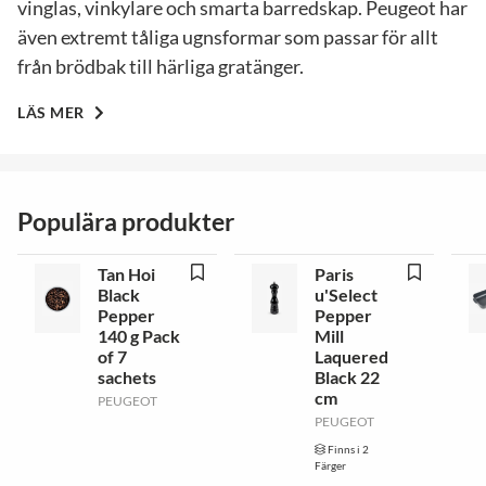
vinglas, vinkylare och smarta barredskap. Peugeot har
även extremt tåliga ugnsformar som passar för allt
från brödbak till härliga gratänger.
LÄS MER
Populära produkter
Tan Hoi
Paris
Black
u'Select
Pepper
Pepper
140 g Pack
Mill
of 7
Laquered
sachets
Black 22
cm
PEUGEOT
PEUGEOT
Finns i 2
Färger