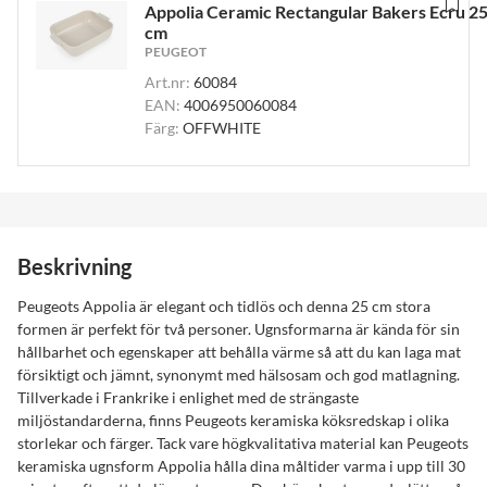
Appolia Ceramic Rectangular Bakers Ecru 2
cm
PEUGEOT
Art.nr:
60084
EAN:
4006950060084
Färg:
OFFWHITE
Beskrivning
Peugeots Appolia är elegant och tidlös och denna 25 cm stora
formen är perfekt för två personer. Ugnsformarna är kända för sin
hållbarhet och egenskaper att behålla värme så att du kan laga mat
försiktigt och jämnt, synonymt med hälsosam och god matlagning.
Tillverkade i Frankrike i enlighet med de strängaste
miljöstandarderna, finns Peugeots keramiska köksredskap i olika
storlekar och färger. Tack vare högkvalitativa material kan Peugeots
keramiska ugnsform Appolia hålla dina måltider varma i upp till 30