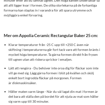
minuter efter att du lämnat ugnen. Den höga kanten underlättar så
att allt ligger kvar i formen. De olika storlekarna på de fyrkantiga
formarna kan staplas in i varandra för att spara utrymme och
möjliggöra enkel förvaring.
Mer om Appolia Ceramic Rectangular Baker 25 cm:
Klarar temperaturer från -25 C upp till +250 C även när
skiftning i temperaturerna går fort tack vare att formen bränts i
mycket höga temperaturer. Ta gärna formen direkt från frysen
till ugnen utan att riskera sprickor i emaljen.
Lätt att rengöra - Du behöver inte oroa dig för fläckar som inte
vill ge med sig. Lägg gärna formen i blöt på kvällen och skölj
enkelt bort ingrodda fläckar på morgonen. Formen
är diskmaskinsäker.
Håller maten varm länge - När du väl lagat din mat i formen är
det bara att ställa den på bordet för att njuta av mat som håller
sig varm upp till 30 minuter.