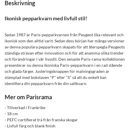
Beskrivning
Ikonisk pepparkvarn med livfull stil!
Sedan 1987 är Paris-pepparkvarnen från Peugeot lika relevant och
ikonisk som den alltid varit. Sedan dess början har många versioner
av denna populära pepparkvarn skapats för att återspegla Peugeots
ständiga strävan efter innovation och för att anamma olika trender
och förändringar i vår livsstil. Den senaste Paris-rama-kollektionen
presenterar nu denna ikoniska Paris-pepparkvarn i en rad slående
och glada färger. Justeringsknappen för malningsgraden är
stämplad med bokstaven "P" eller "S" så att du enkelt kan
identifiera din pepparkvarn från din saltkvarn.
Mer om Parisrama
- Tillverkad i Frankrike
- 18 cm
- PEFC-certifierat trä från franska skogar
- Livfull färg och blank finish