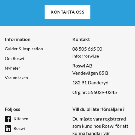
KONTAKTA OSS
Information
Kontakt
08 505 665 00
Guider & Inspiration
info@roswi.se
Om Roswi
Roswi AB
Nyheter
Vendevägen 85 B
Varumärken
182 91 Danderyd
Org.nr: 556039-0345
Följ oss
Vill du bli återförsäljare?
Du måste vara registrerad
Kitchen
som kund hos Roswi för att
Roswi
kunna handla i vår