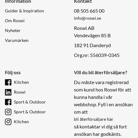
Information
Kontakt
08 505 665 00
Guider & Inspiration
info@roswi.se
Om Roswi
Roswi AB
Nyheter
Vendevägen 85 B
Varumärken
182 91 Danderyd
Org.nr: 556039-0345
Följ oss
Vill du bli återförsäljare?
Du måste vara registrerad
Kitchen
som kund hos Roswi för att
Roswi
kunna handla i vår
Sport & Outdoor
webbshop. Fyll i en ansökan
om att
Sport & Outdoor
bli återförsäljare här
Kitchen
så kontaktar vi dig så fort
ansökan har godkänts.