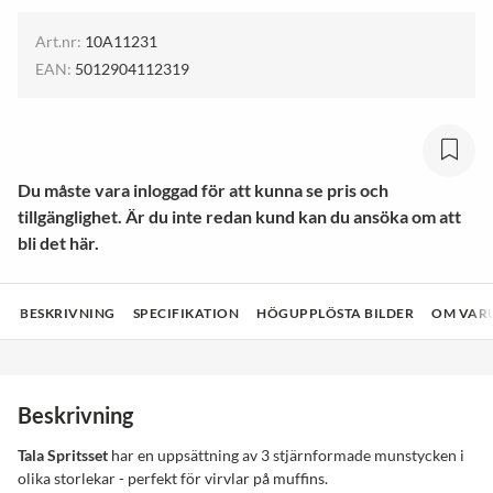
Art.nr:
10A11231
EAN:
5012904112319
Du måste vara inloggad för att kunna se pris och
tillgänglighet. Är du inte redan kund kan du ansöka om att
bli det här.
BESKRIVNING
SPECIFIKATION
HÖGUPPLÖSTA BILDER
OM VAR
Beskrivning
Tala Spritsset
har en uppsättning av 3 stjärnformade munstycken i
olika storlekar - perfekt för virvlar på muffins.