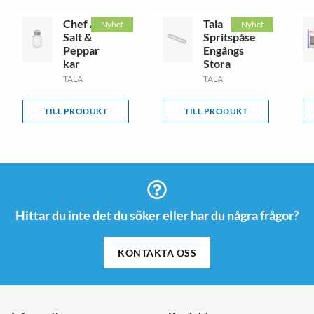
Chef Aid
Tala
Nyhet
Nyhet
Salt &
Spritspåse
Peppar
Engångs
kar
Stora
TALA
TALA
TILL PRODUKT
TILL PRODUKT
Hittar du inte det du söker eller har du några frågor?
KONTAKTA OSS