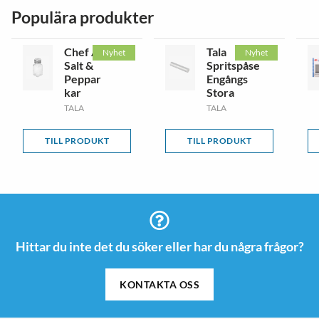
Populära produkter
Chef Aid
Tala
Nyhet
Nyhet
Salt &
Spritspåse
Peppar
Engångs
kar
Stora
TALA
TALA
TILL PRODUKT
TILL PRODUKT
Hittar du inte det du söker eller har du några frågor?
KONTAKTA OSS