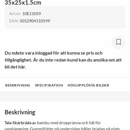
35x25x1.5cm
Art.nr:
10E11059
EAN:
5012904110599
Du måste vara inloggad för att kunna se pris och
tillgänglighet. Är du inte redan kund kan du ansöka om att
bli det här.
BESKRIVNING
SPECIFIKATION
HÖGUPPLÖSTA BILDER
Beskrivning
Tala Skärbräda a
v bambu med droppränna och hål för
upphängning. Gummifötter på undersidan håller brädan på plats.