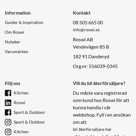
Information
Kontakt
08 505 665 00
Guider & Inspiration
info@roswi.se
Om Roswi
Roswi AB
Nyheter
Vendevägen 85 B
Varumärken
182 91 Danderyd
Org.nr: 556039-0345
Följ oss
Vill du bli återförsäljare?
Du måste vara registrerad
Kitchen
som kund hos Roswi för att
Roswi
kunna handla i vår
Sport & Outdoor
webbshop. Fyll i en ansökan
om att
Sport & Outdoor
bli återförsäljare här
Kitchen