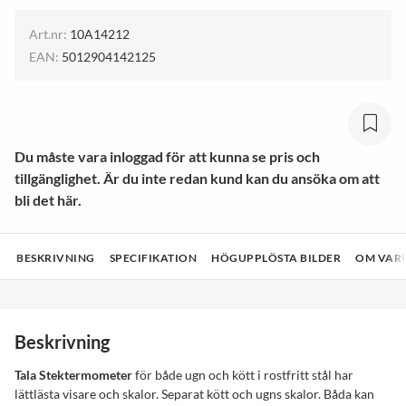
Art.nr:
10A14212
EAN:
5012904142125
Du måste vara inloggad för att kunna se pris och
tillgänglighet. Är du inte redan kund kan du ansöka om att
bli det här.
BESKRIVNING
SPECIFIKATION
HÖGUPPLÖSTA BILDER
OM VAR
Beskrivning
Tala Stektermometer
för både ugn och kött i rostfritt stål har
lättlästa visare och skalor. Separat kött och ugns skalor. Båda kan