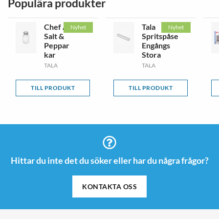
Populära produkter
Chef Aid
Tala
Nyhet
Nyhet
Salt &
Spritspåse
Peppar
Engångs
kar
Stora
TALA
TALA
TILL PRODUKT
TILL PRODUKT
Hittar du inte det du söker eller har du några frågor?
KONTAKTA OSS