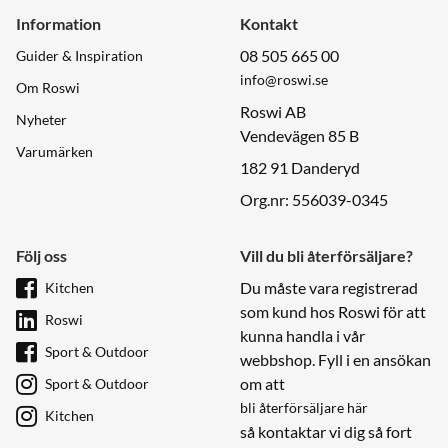
Information
Kontakt
08 505 665 00
Guider & Inspiration
info@roswi.se
Om Roswi
Roswi AB
Nyheter
Vendevägen 85 B
Varumärken
182 91 Danderyd
Org.nr: 556039-0345
Följ oss
Vill du bli återförsäljare?
Du måste vara registrerad
Kitchen
som kund hos Roswi för att
Roswi
kunna handla i vår
Sport & Outdoor
webbshop. Fyll i en ansökan
om att
Sport & Outdoor
bli återförsäljare här
Kitchen
så kontaktar vi dig så fort