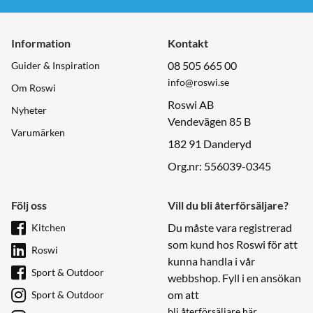
Information
Kontakt
08 505 665 00
Guider & Inspiration
info@roswi.se
Om Roswi
Roswi AB
Nyheter
Vendevägen 85 B
Varumärken
182 91 Danderyd
Org.nr: 556039-0345
Följ oss
Vill du bli återförsäljare?
Du måste vara registrerad
Kitchen
som kund hos Roswi för att
Roswi
kunna handla i vår
Sport & Outdoor
webbshop. Fyll i en ansökan
om att
Sport & Outdoor
bli återförsäljare här