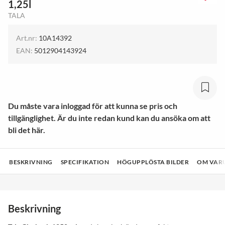
1,25l
TALA
Art.nr:
10A14392
EAN:
5012904143924
Du måste vara inloggad för att kunna se pris och
tillgänglighet. Är du inte redan kund kan du ansöka om att
bli det här.
BESKRIVNING
SPECIFIKATION
HÖGUPPLÖSTA BILDER
OM VAR
Beskrivning