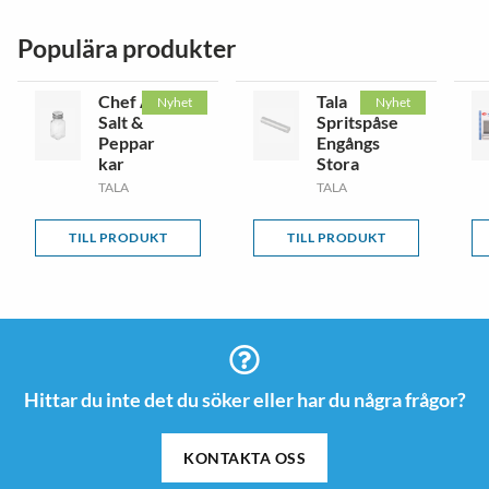
Populära produkter
Chef Aid
Tala
Nyhet
Nyhet
Salt &
Spritspåse
Peppar
Engångs
kar
Stora
TALA
TALA
TILL PRODUKT
TILL PRODUKT
Hittar du inte det du söker eller har du några frågor?
KONTAKTA OSS