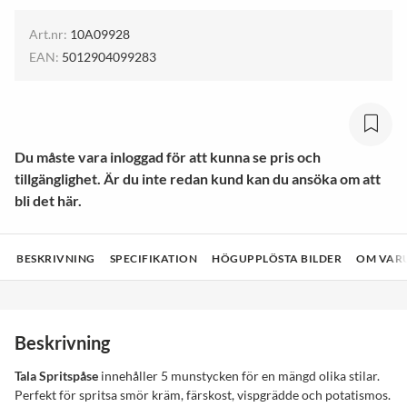
Art.nr:
10A09928
EAN:
5012904099283
Du måste vara inloggad för att kunna se pris och
tillgänglighet. Är du inte redan kund kan du ansöka om att
bli det här.
BESKRIVNING
SPECIFIKATION
HÖGUPPLÖSTA BILDER
OM VAR
Beskrivning
Tala Spritspåse
innehåller 5 munstycken för en mängd olika stilar.
Perfekt för spritsa smör kräm, färskost, vispgrädde och potatismos.