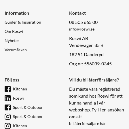
Information
Kontakt
08 505 665 00
Guider & Inspiration
info@roswi.se
Om Roswi
Roswi AB
Nyheter
Vendevägen 85 B
Varumärken
182 91 Danderyd
Org.nr: 556039-0345
Följ oss
Vill du bli återförsäljare?
Du måste vara registrerad
Kitchen
som kund hos Roswi för att
Roswi
kunna handla i vår
Sport & Outdoor
webbshop. Fyll i en ansökan
om att
Sport & Outdoor
bli återförsäljare här
Kitchen