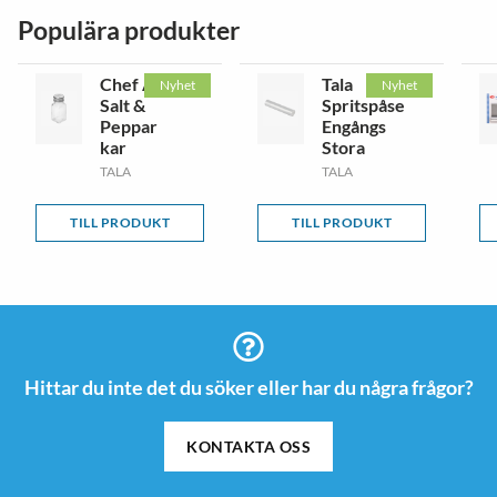
Populära produkter
Chef Aid
Tala
Nyhet
Nyhet
Salt &
Spritspåse
Peppar
Engångs
kar
Stora
TALA
TALA
TILL PRODUKT
TILL PRODUKT
Hittar du inte det du söker eller har du några frågor?
KONTAKTA OSS