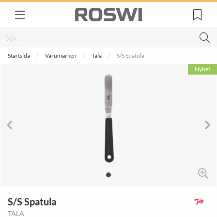
Startsida
Varumärken
Tala
S/S Spatula
Nyhet
S/S Spatula
TALA