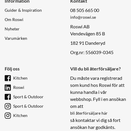
Information
Kontakt
08 505 665 00
Guider & Inspiration
info@roswi.se
Om Roswi
Roswi AB
Nyheter
Vendevägen 85 B
Varumärken
182 91 Danderyd
Org.nr: 556039-0345
Följ oss
Vill du bli återförsäljare?
Du måste vara registrerad
Kitchen
som kund hos Roswi för att
Roswi
kunna handla i vår
Sport & Outdoor
webbshop. Fyll i en ansökan
om att
Sport & Outdoor
bli återförsäljare här
Kitchen
så kontaktar vi dig så fort
ansökan har godkänts.