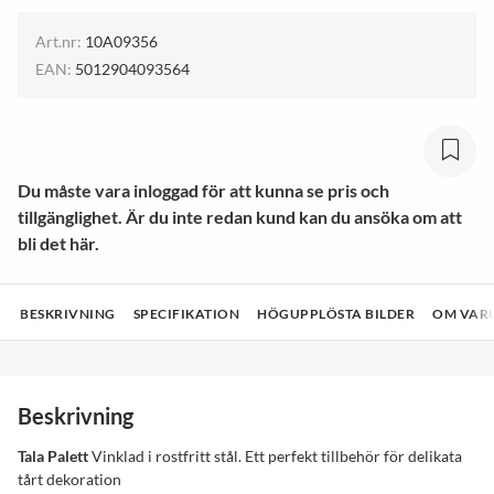
Art.nr:
10A09356
EAN:
5012904093564
Du måste vara inloggad för att kunna se pris och
tillgänglighet. Är du inte redan kund kan du ansöka om att
bli det här.
BESKRIVNING
SPECIFIKATION
HÖGUPPLÖSTA BILDER
OM VAR
Beskrivning
Tala Palett
Vinklad i rostfritt stål. Ett perfekt tillbehör för delikata
tårt dekoration