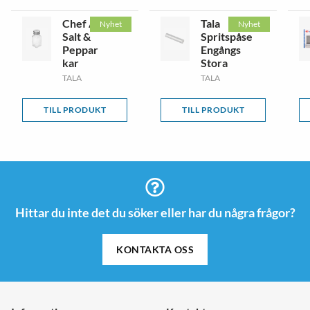
Chef Aid
Tala
Nyhet
Nyhet
Salt &
Spritspåse
Peppar
Engångs
kar
Stora
TALA
TALA
TILL PRODUKT
TILL PRODUKT
Hittar du inte det du söker eller har du några frågor?
KONTAKTA OSS