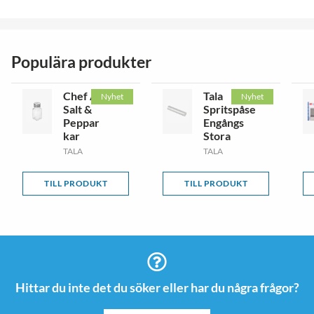
Populära produkter
Chef Aid
Tala
Nyhet
Nyhet
Salt &
Spritspåse
Peppar
Engångs
kar
Stora
TALA
TALA
TILL PRODUKT
TILL PRODUKT
Hittar du inte det du söker eller har du några frågor?