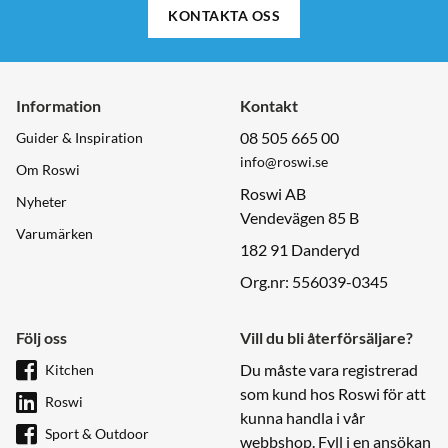
KONTAKTA OSS
Information
Kontakt
08 505 665 00
Guider & Inspiration
info@roswi.se
Om Roswi
Roswi AB
Nyheter
Vendevägen 85 B
Varumärken
182 91 Danderyd
Org.nr: 556039-0345
Följ oss
Vill du bli återförsäljare?
Du måste vara registrerad
Kitchen
som kund hos Roswi för att
Roswi
kunna handla i vår
Sport & Outdoor
webbshop. Fyll i en ansökan