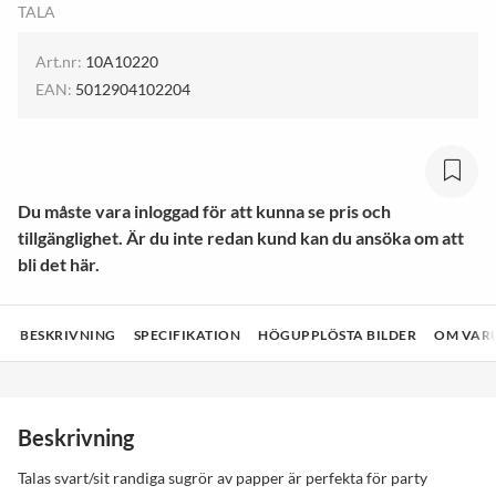
TALA
Art.nr:
10A10220
EAN:
5012904102204
Du måste vara inloggad för att kunna se pris och
tillgänglighet. Är du inte redan kund kan du ansöka om att
bli det här.
BESKRIVNING
SPECIFIKATION
HÖGUPPLÖSTA BILDER
OM VAR
Beskrivning
Talas svart/sit randiga sugrör av papper är perfekta för party