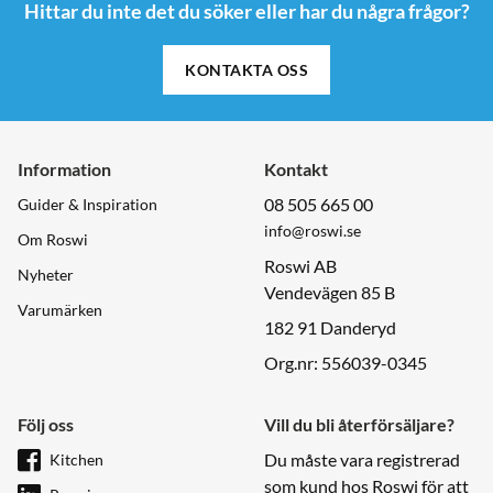
Hittar du inte det du söker eller har du några frågor?
KONTAKTA OSS
Information
Kontakt
08 505 665 00
Guider & Inspiration
info@roswi.se
Om Roswi
Roswi AB
Nyheter
Vendevägen 85 B
Varumärken
182 91 Danderyd
Org.nr: 556039-0345
Följ oss
Vill du bli återförsäljare?
Du måste vara registrerad
Kitchen
som kund hos Roswi för att