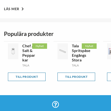
LÄS MER
Populära produkter
Chef Aid
Tala
Nyhet
Nyhet
Salt &
Spritspåse
Peppar
Engångs
kar
Stora
TALA
TALA
TILL PRODUKT
TILL PRODUKT