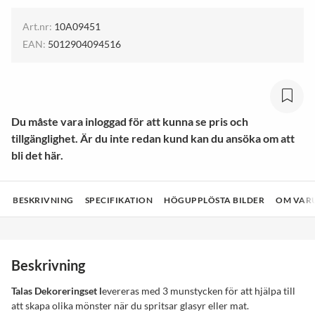
Art.nr:
10A09451
EAN:
5012904094516
Du måste vara inloggad för att kunna se pris och
tillgänglighet. Är du inte redan kund kan du ansöka om att
bli det här.
BESKRIVNING
SPECIFIKATION
HÖGUPPLÖSTA BILDER
OM VAR
Beskrivning
Talas Dekoreringset l
evereras med 3 munstycken för att hjälpa till
att skapa olika mönster när du spritsar glasyr eller mat.