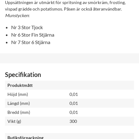
Uppsättningen är utmärkt för spritsning av smörkräm, frosting,
vispad grädde och potatismos. Påsen är också återanvändbar.
Munstycken
:
Nr 3 Stor Tjock
Nr 6 Stor Fin Stjärna
Nr 7 Stor 6 Stjärna
Specifikation
Produktmått
Höjd (mm)
0,01
Längd (mm)
0,01
Bredd (mm)
0,01
Vikt (g)
300
Butiksförpackning