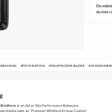
a Ljuskällor
r
Blenders/mixers
Träningsstru
Du måste 
 MER
VISA MER
du inte r
& Rengöring
Teknik
Hälsa och skönhet
Ljud och bild
SKRIVNING
SPECIFIKATION
HÖGUPPLÖSTA BILDER
OM VARUMÄR
g
e Brödform
är en del av Tala Performance Bakeware.
med dubbla lager av "Premium Whitford Eclipse Coating".