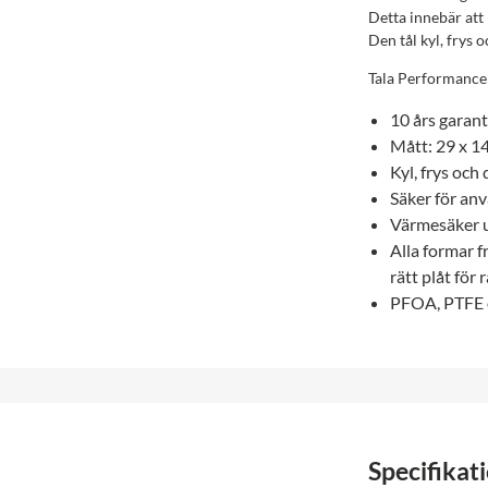
Detta innebär att
Den tål kyl, frys 
Tala Performance 
10 års garant
Mått: 29 x 14
Kyl, frys och
Säker för an
Värmesäker u
Alla formar f
rätt plåt för 
PFOA, PTFE 
Specifikat