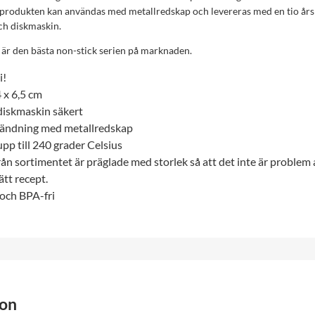
 produkten kan användas med metallredskap och levereras med en tio års
och diskmaskin.
är den bästa non-stick serien på marknaden.
i!
 x 6,5 cm
 diskmaskin säkert
vändning med metallredskap
pp till 240 grader Celsius
rån sortimentet är präglade med storlek så att det inte är problem a
rätt recept.
och BPA-fri
ion