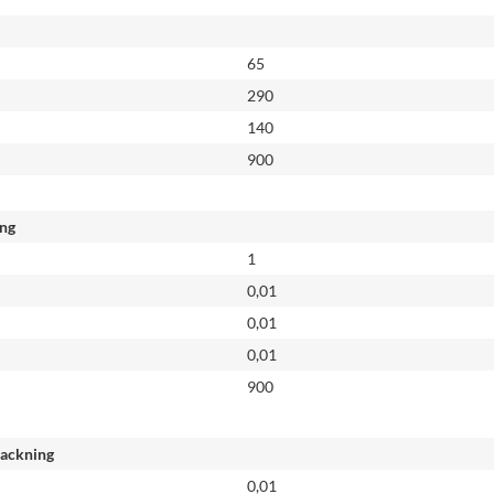
65
290
140
900
ing
1
0,01
0,01
0,01
900
packning
0,01