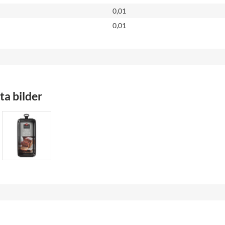
0,01
0,01
a bilder