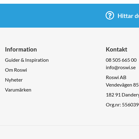
Hittar d
Information
Kontakt
Guider & Inspiration
08 505 665 00
info@roswi.se
Om Roswi
Roswi AB
Nyheter
Vendevägen 85
Varumärken
182 91 Dander
Org.nr: 55603