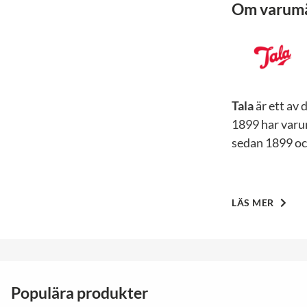
Om varum
Tala
är ett av
1899 har varum
sedan 1899 och
LÄS MER
Populära produkter