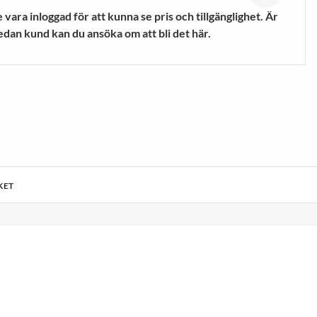
mpor
Vandringsskor &
vara inloggad för att kunna se pris och tillgänglighet. Är
Vandringskängor
edan kund kan du ansöka om att bli det här.
VISA MER
KET