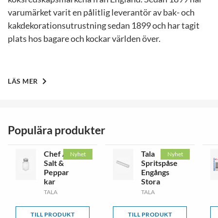
varumärket varit en pålitlig leverantör av bak- och
kakdekorationsutrustning sedan 1899 och har tagit
plats hos bagare och kockar världen över.
LÄS MER
Populära produkter
Chef Aid
Tala
Nyhet
Nyhet
Salt &
Spritspåse
Peppar
Engångs
kar
Stora
TALA
TALA
TILL PRODUKT
TILL PRODUKT