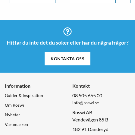
Hittar du inte det du söker eller har du några frågor?
KONTAKTA OSS
Information
Kontakt
08 505 665 00
Guider & Inspiration
info@roswi.se
Om Roswi
Roswi AB
Nyheter
Vendevägen 85 B
Varumärken
182 91 Danderyd