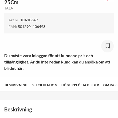
25Cm
TALA
Art.nr:
10A10649
EAN:
5012904106493
Du måste vara inloggad för att kunna se pris och
tillgänglighet. Är du inte redan kund kan du ansöka om att
bli det här.
BESKRIVNING
SPECIFIKATION
HÖGUPPLÖSTA BILDER
OM VAR
Beskrivning