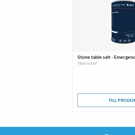
Stone table salt - Emergen
TREK'N EAT
TILL PRODU