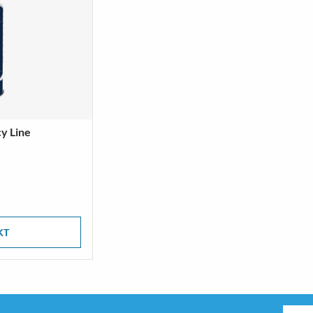
cy Line
KT