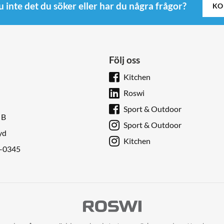
u inte det du söker eller har du några frågor?
KO
Följ oss
Kitchen
Roswi
Sport & Outdoor
 B
Sport & Outdoor
yd
Kitchen
9-0345