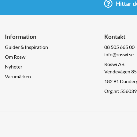
Hittar d
Information
Kontakt
Guider & Inspiration
08 505 665 00
info@roswi.se
Om Roswi
Roswi AB
Nyheter
Vendevägen 85
Varumärken
182 91 Dander
Org.nr: 55603