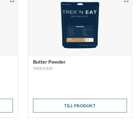
mpor
Vandringsskor &
Vandringskängor
VISA MER
Butter Powder
TREK'N EAT
TILL PRODUKT