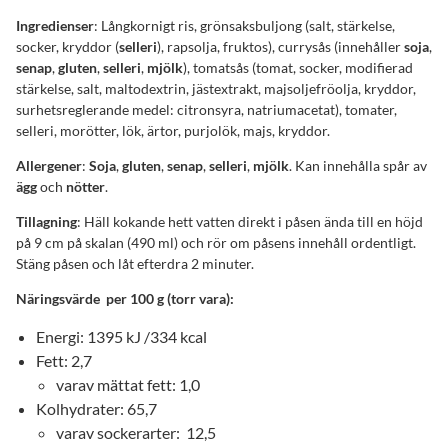
Ingredienser
: Långkornigt ris, grönsaksbuljong (salt, stärkelse,
socker, kryddor (
selleri
), rapsolja, fruktos), currysås (innehåller
soja
,
senap
,
gluten
,
selleri
,
mjölk
), tomatsås (tomat, socker, modifierad
stärkelse, salt, maltodextrin, jästextrakt, majsoljefröolja, kryddor,
surhetsreglerande medel: citronsyra, natriumacetat), tomater,
selleri, morötter, lök, ärtor, purjolök, majs, kryddor.
Allergener
:
Soja
,
gluten
,
senap
,
selleri
,
mjölk
. Kan innehålla spår av
ägg
och
nötter
.
Tillagning
: Häll kokande hett vatten direkt i påsen ända till en höjd
på 9 cm på skalan (490 ml) och rör om påsens innehåll ordentligt.
Stäng påsen och låt efterdra 2 minuter.
Näringsvärde per 100 g (torr vara):
Energi: 1395 kJ /334 kcal
Fett: 2,7
varav mättat fett: 1,0
Kolhydrater: 65,7
varav sockerarter: 12,5