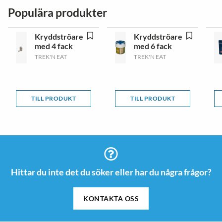
Populära produkter
Kryddströare
Kryddströare
med 4 fack
med 6 fack
TREK'N EAT
TREK'N EAT
TILL PRODUKT
TILL PRODUKT
Hittar du inte det du söker eller har du några frågor?
KONTAKTA OSS