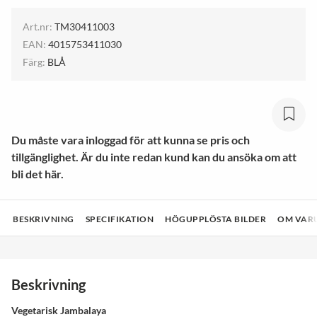
Art.nr:
TM30411003
EAN:
4015753411030
Färg:
BLÅ
Du måste vara inloggad för att kunna se pris och
tillgänglighet. Är du inte redan kund kan du ansöka om att
bli det här.
BESKRIVNING
SPECIFIKATION
HÖGUPPLÖSTA BILDER
OM VAR
Beskrivning
Vegetarisk Jambalaya