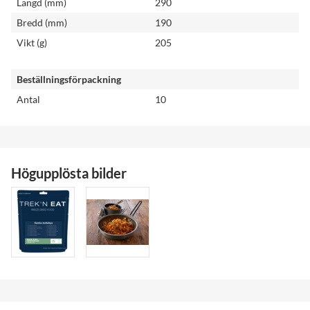
Längd (mm)
290
Bredd (mm)
190
Vikt (g)
205
Beställningsförpackning
Antal
10
Högupplösta bilder