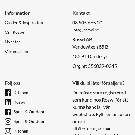
Information
Kontakt
08 505 665 00
Guider & Inspiration
info@roswi.se
Om Roswi
Roswi AB
Nyheter
Vendevägen 85 B
Varumärken
182 91 Danderyd
Org.nr: 556039-0345
Följ oss
Vill du bli återförsäljare?
Du måste vara registrerad
Kitchen
som kund hos Roswi för att
Roswi
kunna handla i vår
Sport & Outdoor
webbshop. Fyll i en ansökan
om att
Sport & Outdoor
bli återförsäljare här
Kitchen