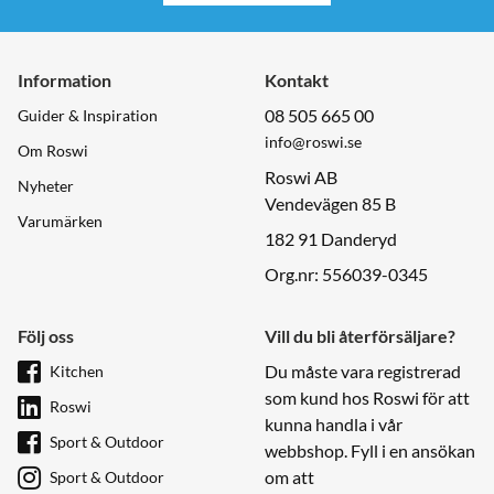
Information
Kontakt
08 505 665 00
Guider & Inspiration
info@roswi.se
Om Roswi
Roswi AB
Nyheter
Vendevägen 85 B
Varumärken
182 91 Danderyd
Org.nr: 556039-0345
Följ oss
Vill du bli återförsäljare?
Du måste vara registrerad
Kitchen
som kund hos Roswi för att
Roswi
kunna handla i vår
Sport & Outdoor
webbshop. Fyll i en ansökan
om att
Sport & Outdoor