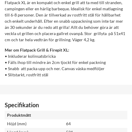
Flatpack XL är en kompakt och enkel grill att ta med till stranden,
campingen eller en härlig barbeque. Idealisk för enkel matlagning
till 6-8 personer. Den är tillverkad av rostfritt stål för hållbarhet
och enkelt underhåll. Efter en snabb uppackning som inte tar mer
än 30 sekunder är du redo att grilla! Allt du behöver göra är att
veckla ut grillen och placera gallret ovanpå. Stor grillyta på 51x41
cm och tar hela vedträn för grillning. Väger 4,2 kg.
Mer om Flatpack Grill & Firepit XL:
• Inkluderar kolinsatsbricka
• Fälls ihop till mindre än 2cm tjockt för enkel packning
• Snabb att packa upp och ner. Canvas väska medföljer
• Slitstarkt, rostfritt stål
Specifikation
Produktmått
Höjd (mm)
64