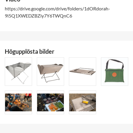
https://drive.google.com/drive/folders/1dORdorah-
9i5Q1XWEDZBZiy7Y6TWQnC6
Högupplösta bilder