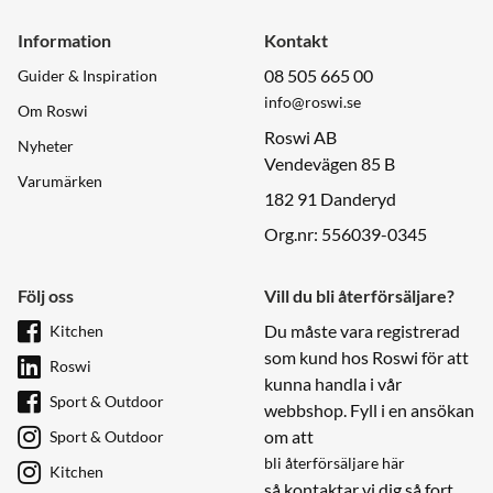
Information
Kontakt
08 505 665 00
Guider & Inspiration
info@roswi.se
Om Roswi
Roswi AB
Nyheter
Vendevägen 85 B
Varumärken
182 91 Danderyd
Org.nr: 556039-0345
Följ oss
Vill du bli återförsäljare?
Du måste vara registrerad
Kitchen
som kund hos Roswi för att
Roswi
kunna handla i vår
Sport & Outdoor
webbshop. Fyll i en ansökan
om att
Sport & Outdoor
bli återförsäljare här
Kitchen
så kontaktar vi dig så fort