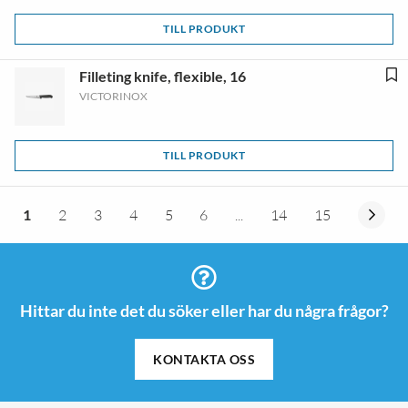
TILL PRODUKT
Filleting knife, flexible, 16
VICTORINOX
TILL PRODUKT
1
2
3
4
5
6
...
14
15
Hittar du inte det du söker eller har du några frågor?
KONTAKTA OSS