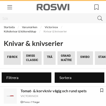
Startsida
Varumärken
Victorinox
Köksknivar & köksredskap
Knivar & knivserier
Knivar & knivserier
SWISS
GRAND
FIBROX
TRÄ
SWIBO
STAN
CLASSIC
MAÎTRE
Filtrera
Sortera
Tomat- & korvkniv vågig och rund spets
VICTORINOX
Finns i 7 Färger