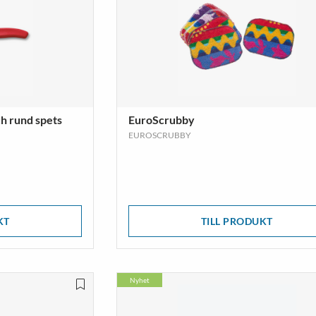
h rund spets
EuroScrubby
EUROSCRUBBY
KT
TILL PRODUKT
Nyhet