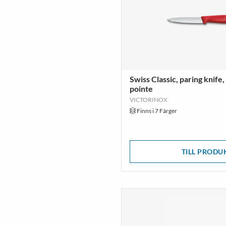
UCO
6
Omega
5
FIELDMANN
3
CHEFAID
2
Kupilka
2
Swiss Classic, paring knife,
Betty Bossi
1
pointe
DVEGA
1
VICTORINOX
EuroScrubby
1
Finns i 7 Färger
Skrubbduken
1
Zeroll
1
TILL PRODU