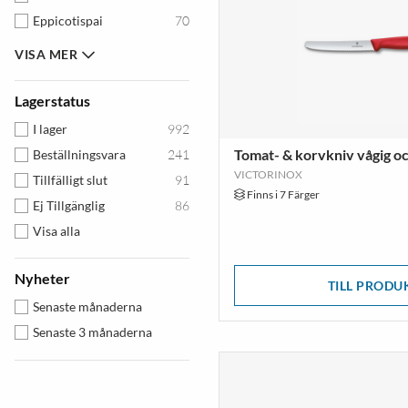
Eppicotispai
70
MOHA!
49
VISA MER
CRUSHGRIND
40
JOIE
39
Lagerstatus
IGENIETTI
38
I lager
992
ADE
35
Tomat- & korvkniv vågig oc
Beställningsvara
241
BARISTA
24
VICTORINOX
Tillfälligt slut
91
Finns i 7 Färger
Chef'sChoice
24
Ej Tillgänglig
86
LAMART
24
Visa alla
PREPARA
22
OLIPAC
19
Nyheter
TILL PRODU
ECOLunchbox
18
Senaste månaderna
Excalibur
13
Senaste 3 månaderna
Rabbit
9
CATLER
8
LIITON
8