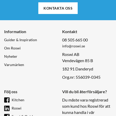
KONTAKTA OSS
Information
Kontakt
08 505 665 00
Guider & Inspiration
info@roswi.se
Om Roswi
Roswi AB
Nyheter
Vendevägen 85 B
Varumärken
182 91 Danderyd
Org.nr: 556039-0345
Följ oss
Vill du bli återförsäljare?
Du måste vara registrerad
Kitchen
som kund hos Roswi för att
Roswi
kunna handla i vår