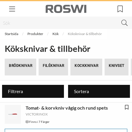
Startsida
Produkter
Kök
Köksknivar & tillbehör
Köksknivar & tillbehör
BRÖDKNIVAR
FILÉKNIVAR
KOCKKNIVAR
KNIVSET
Filtrera
Sortera
Tomat- & korvkniv vågig och rund spets
VICTORINOX
Finns i 7 Färger