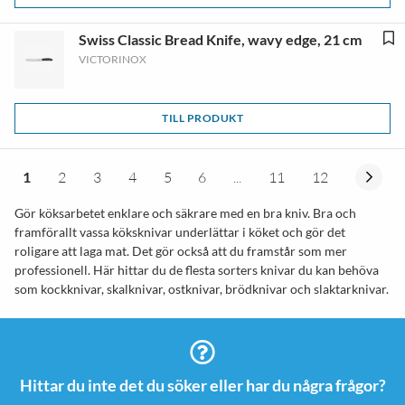
Swiss Classic Bread Knife, wavy edge, 21 cm
VICTORINOX
TILL PRODUKT
1
2
3
4
5
6
...
11
12
Gör köksarbetet enklare och säkrare med en bra kniv. Bra och
framförallt vassa köksknivar underlättar i köket och gör det
roligare att laga mat. Det gör också att du framstår som mer
professionell. Här hittar du de flesta sorters knivar du kan behöva
som kockknivar, skalknivar, ostknivar, brödknivar och slaktarknivar.
Hittar du inte det du söker eller har du några frågor?