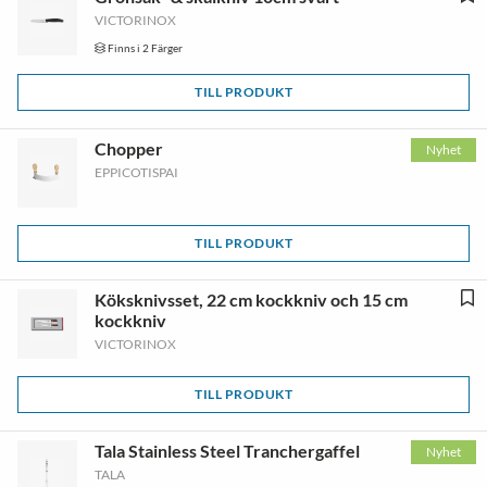
VICTORINOX
Finns i 2 Färger
TILL PRODUKT
Chopper
Nyhet
EPPICOTISPAI
TILL PRODUKT
Köksknivsset, 22 cm kockkniv och 15 cm
kockkniv
VICTORINOX
TILL PRODUKT
Tala Stainless Steel Tranchergaffel
Nyhet
TALA