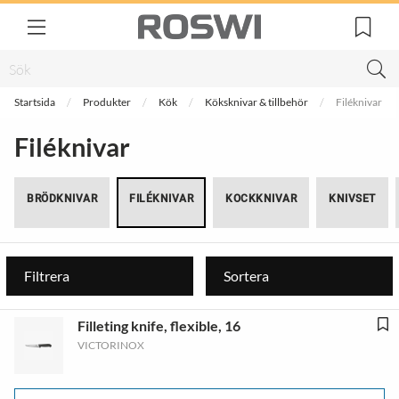
Startsida
Produkter
Kök
Köksknivar & tillbehör
Filéknivar
Filéknivar
BRÖDKNIVAR
FILÉKNIVAR
KOCKKNIVAR
KNIVSET
Filtrera
Sortera
Filleting knife, flexible, 16
VICTORINOX