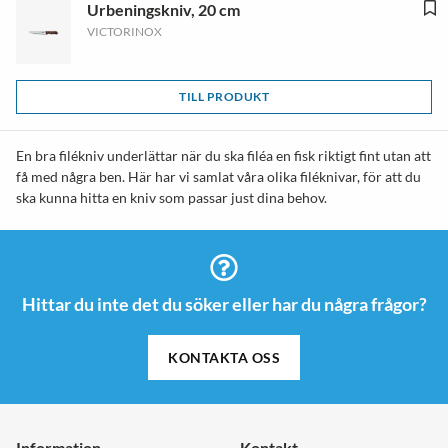
Urbeningskniv, 20 cm
VICTORINOX
TILL PRODUKT
En bra filékniv underlättar när du ska filéa en fisk riktigt fint utan att
få med några ben. Här har vi samlat våra olika filéknivar, för att du
ska kunna hitta en kniv som passar just dina behov.
Hittar du inte det du söker eller har du några frågor?
KONTAKTA OSS
Information
Kontakt