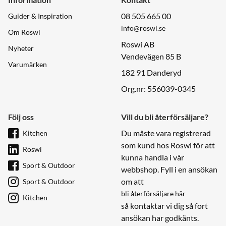
08 505 665 00
Guider & Inspiration
info@roswi.se
Om Roswi
Roswi AB
Nyheter
Vendevägen 85 B
Varumärken
182 91 Danderyd
Org.nr: 556039-0345
Följ oss
Vill du bli återförsäljare?
Du måste vara registrerad
Kitchen
som kund hos Roswi för att
Roswi
kunna handla i vår
Sport & Outdoor
webbshop. Fyll i en ansökan
om att
Sport & Outdoor
bli återförsäljare här
Kitchen
så kontaktar vi dig så fort
ansökan har godkänts.