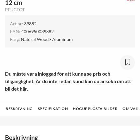
12 cm
PEUGEOT
Art.nr:
39882
EAN:
4006950039882
Färg:
Natural Wood - Aluminum
Du måste vara inloggad för att kunna se pris och
tillgänglighet. Är du inte redan kund kan du ansöka om att
bli det här.
BESKRIVNING
SPECIFIKATION
HÖGUPPLÖSTA BILDER
OM VAR
Beskrivning