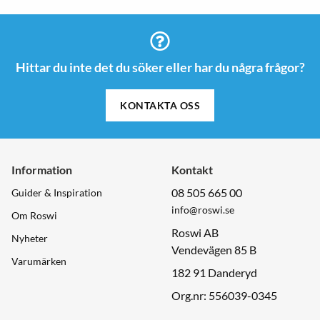
Hittar du inte det du söker eller har du några frågor?
KONTAKTA OSS
Information
Kontakt
08 505 665 00
Guider & Inspiration
info@roswi.se
Om Roswi
Roswi AB
Nyheter
Vendevägen 85 B
Varumärken
182 91 Danderyd
Org.nr: 556039-0345