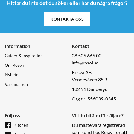
Hittar du inte det du söker eller har du några frågor?
KONTAKTA OSS
Information
Kontakt
08 505 665 00
Guider & Inspiration
info@roswi.se
Om Roswi
Roswi AB
Nyheter
Vendevägen 85 B
Varumärken
182 91 Danderyd
Org.nr: 556039-0345
Följ oss
Vill du bli återförsäljare?
Du måste vara registrerad
Kitchen
som kund hos Roswi för att