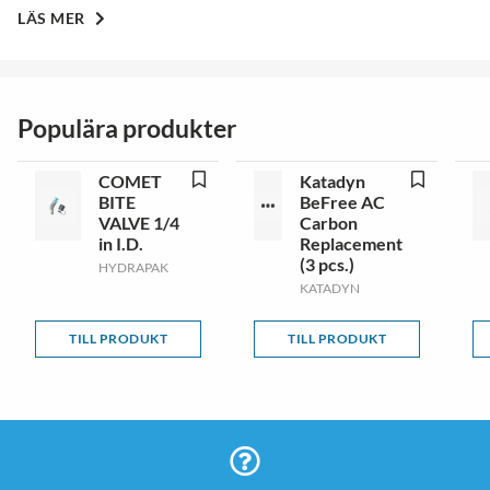
LÄS MER
Populära produkter
COMET
Katadyn
BITE
BeFree AC
VALVE 1/4
Carbon
in I.D.
Replacement
(3 pcs.)
HYDRAPAK
KATADYN
TILL PRODUKT
TILL PRODUKT