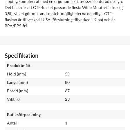
sipping kombinerat med en ergonomisk, fitness-orienterad design.
Det bästa är att OTF-locket passar de flesta Wide Mouth-flaskor (ej
0,5l), vilket gör mix-and-match-möjligheterna oändliga. OTF-
flaskan är tillverkad i USA (förslutning tillverkad i Kina) och är
BPA/BPS-fri.
Specifikation
Produktmått
Höjd (mm)
55
Längd (mm)
80
Bredd (mm)
67
Vikt (g)
23
Butiksförpackning
Antal
1