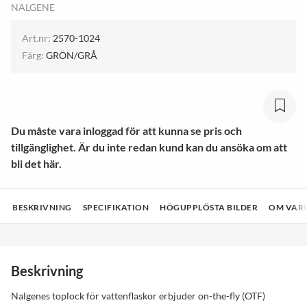
NALGENE
Art.nr:
2570-1024
Färg:
GRÖN/GRÅ
Du måste vara inloggad för att kunna se pris och
tillgänglighet. Är du inte redan kund kan du ansöka om att
bli det här.
BESKRIVNING
SPECIFIKATION
HÖGUPPLÖSTA BILDER
OM VAR
Beskrivning
Nalgenes toplock för vattenflaskor erbjuder on-the-fly (OTF)