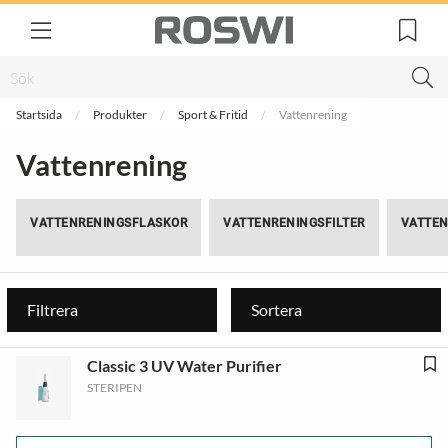
Startsida
Produkter
Sport & Fritid
Vattenrening
Vattenrening
VATTENRENINGSFLASKOR
VATTENRENINGSFILTER
VATTE
Filtrera
Sortera
Classic 3 UV Water Purifier
STERIPEN