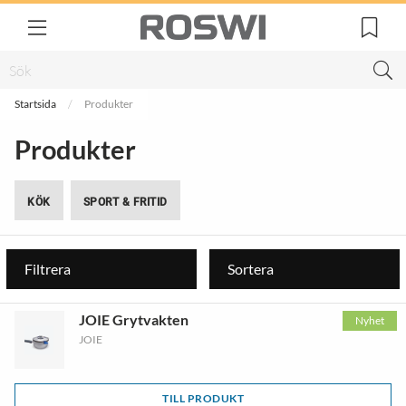
Startsida
Produkter
Produkter
KÖK
SPORT & FRITID
Filtrera
Sortera
JOIE Grytvakten
Nyhet
JOIE
TILL PRODUKT