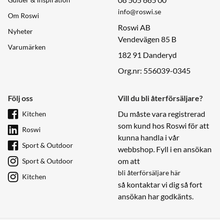
info@roswi.se
Om Roswi
Roswi AB
Nyheter
Vendevägen 85 B
Varumärken
182 91 Danderyd
Org.nr: 556039-0345
Följ oss
Vill du bli återförsäljare?
Du måste vara registrerad
Kitchen
som kund hos Roswi för att
Roswi
kunna handla i vår
Sport & Outdoor
webbshop. Fyll i en ansökan
om att
Sport & Outdoor
bli återförsäljare här
Kitchen
så kontaktar vi dig så fort
ansökan har godkänts.