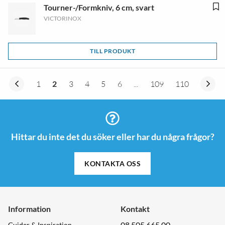
Tourner-/Formkniv, 6 cm, svart
VICTORINOX
TILL PRODUKT
1
2
3
4
5
6
...
109
110
Hittar du inte det du söker eller har du några frågor?
KONTAKTA OSS
Information
Kontakt
08 505 665 00
Guider & Inspiration