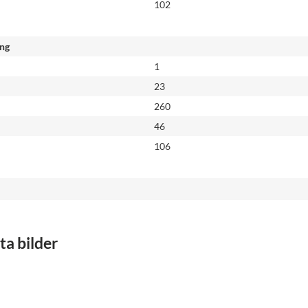
102
ing
1
23
260
46
106
a bilder