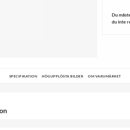
a Ljuskällor
r
Blenders/mixers
Träningsstru
 MER
VISA MER
Du måste 
du inte r
& Rengöring
Teknik
Hälsa och skönhet
Ljud och bild
SPECIFIKATION
HÖGUPPLÖSTA BILDER
OM VARUMÄRKET
ion