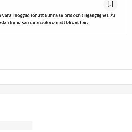
mpor
Vandringsskor &
Vandringskängor
vara inloggad för att kunna se pris och tillgänglighet. Är
VISA MER
edan kund kan du ansöka om att bli det här.