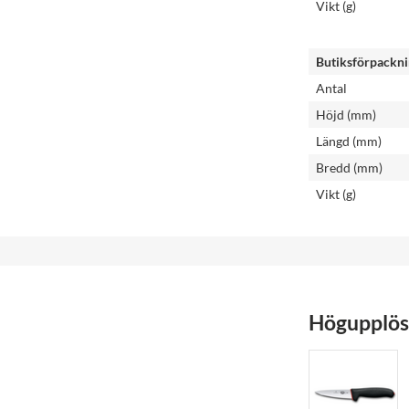
Vikt (g)
Butiksförpackn
Antal
Höjd (mm)
Längd (mm)
Bredd (mm)
Vikt (g)
Högupplöst