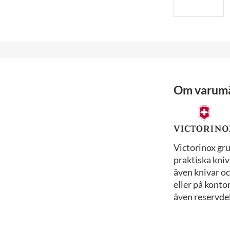
Om varum
Victorinox gr
praktiska kniv
även knivar o
eller på konto
även reservdela