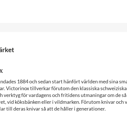
ärket
undades 1884 och sedan start hänfört världen med sina sm
ar. Victorinox tillverkar förutom den klassiska schweizis
ch verktyg för vardagens och fritidens utmaningar om de s
ret, vid köksbänken eller i vildmarken. Förutom knivar och 
r till deras knivar så att de håller i generationer.