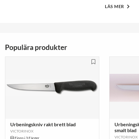
LÄS MER
Populära produkter
Urbeningskniv rakt brett blad
Urbeningskn
smalt blad
VICTORINOX
VICTORINOX
Finns i 3 Färger