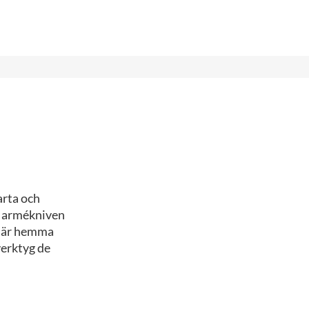
arta och
ka armékniven
å är hemma
verktyg de