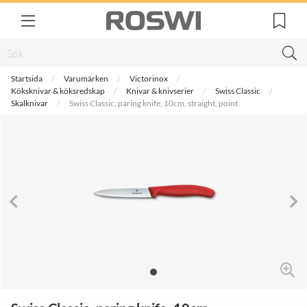
Startsida
Varumärken
Victorinox
Köksknivar & köksredskap
Knivar & knivserier
Swiss Classic
Skalknivar
Swiss Classic, paring knife, 10cm, straight, point