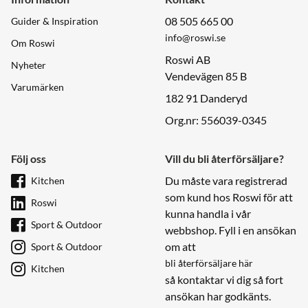
08 505 665 00
Guider & Inspiration
info@roswi.se
Om Roswi
Roswi AB
Nyheter
Vendevägen 85 B
Varumärken
182 91 Danderyd
Org.nr: 556039-0345
Följ oss
Vill du bli återförsäljare?
Du måste vara registrerad
Kitchen
som kund hos Roswi för att
Roswi
kunna handla i vår
Sport & Outdoor
webbshop. Fyll i en ansökan
om att
Sport & Outdoor
bli återförsäljare här
Kitchen
så kontaktar vi dig så fort
ansökan har godkänts.