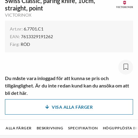
Swiss Classic, paring knife, 10cm,
straight, point
VICTORINOX
Art.nr:
6.7701.C1
EAN:
7613329191262
Färg:
RÖD
Du måste vara inloggad för att kunna se pris och
tillgänglighet. Är du inte redan kund kan du ansöka om att
bli det här.
VISA ALLA FÄRGER
ALLA FÄRGER
BESKRIVNING
SPECIFIKATION
HÖGUPPLÖSTA BI