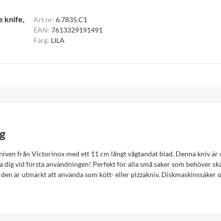
e knife,
Art.nr:
6.7835.C1
EAN:
7613329191491
Färg:
LILA
g
iven från Victorinox med ett 11 cm långt vågtandat blad. Denna kniv är ot
dig vid första användningen! Perfekt för alla små saker som behöver skä
 den är utmärkt att använda som kött- eller pizzakniv. Diskmaskinssäker o