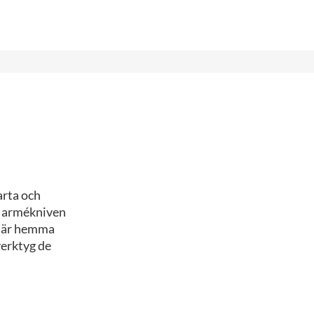
arta och
ka armékniven
å är hemma
verktyg de