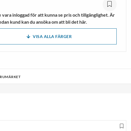
mpor
Vandringsskor &
Vandringskängor
vara inloggad för att kunna se pris och tillgänglighet. Är
VISA MER
edan kund kan du ansöka om att bli det här.
VISA ALLA FÄRGER
ARUMÄRKET