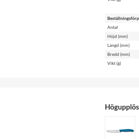
Beställningsför
Antal
Höjd (mm)
Längd (mm)
Bredd (mm)
Vikt (g)
Högupplöst