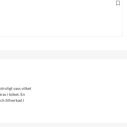
roligt vass vilket
ras i köket. En
ch tillverkad i