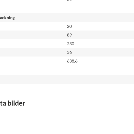
packning
20
89
230
36
638,6
a bilder