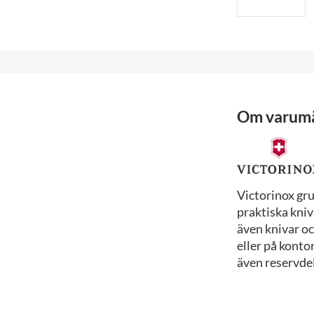
Om varum
Victorinox gr
praktiska kniv
även knivar o
eller på konto
även reservdela