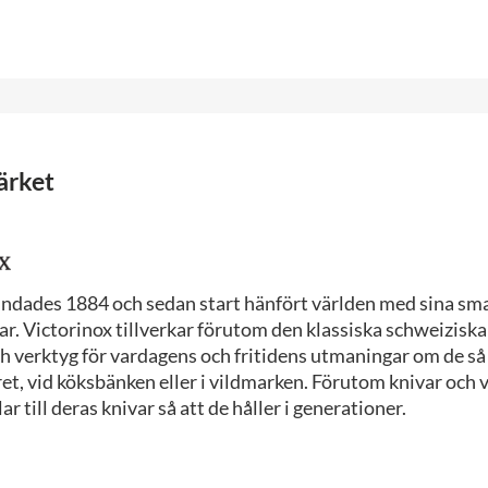
ärket
undades 1884 och sedan start hänfört världen med sina sm
ar. Victorinox tillverkar förutom den klassiska schweizis
ch verktyg för vardagens och fritidens utmaningar om de s
ret, vid köksbänken eller i vildmarken. Förutom knivar och 
r till deras knivar så att de håller i generationer.