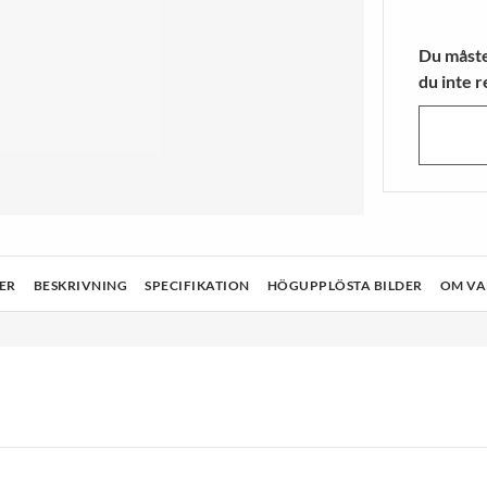
a Ljuskällor
r
Blenders/mixers
Träningsstru
 MER
VISA MER
Du måste 
du inte r
& Rengöring
Teknik
Hälsa och skönhet
Ljud och bild
ER
BESKRIVNING
SPECIFIKATION
HÖGUPPLÖSTA BILDER
OM V