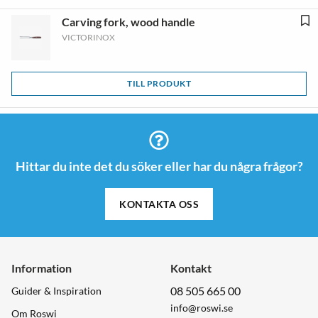
Carving fork, wood handle
VICTORINOX
TILL PRODUKT
Hittar du inte det du söker eller har du några frågor?
KONTAKTA OSS
Information
Kontakt
08 505 665 00
Guider & Inspiration
info@roswi.se
Om Roswi