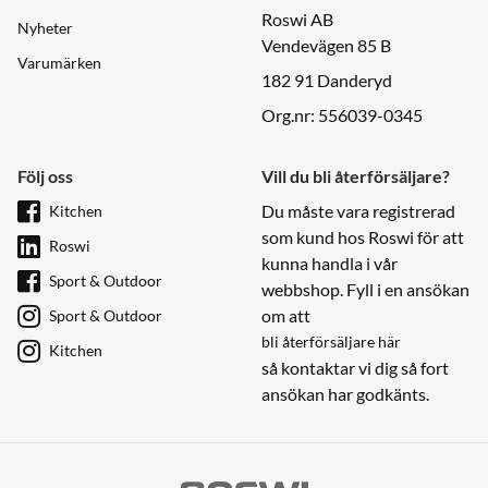
Roswi AB
Nyheter
Vendevägen 85 B
Varumärken
182 91 Danderyd
Org.nr: 556039-0345
Följ oss
Vill du bli återförsäljare?
Du måste vara registrerad
Kitchen
som kund hos Roswi för att
Roswi
kunna handla i vår
Sport & Outdoor
webbshop. Fyll i en ansökan
om att
Sport & Outdoor
bli återförsäljare här
Kitchen
så kontaktar vi dig så fort
ansökan har godkänts.