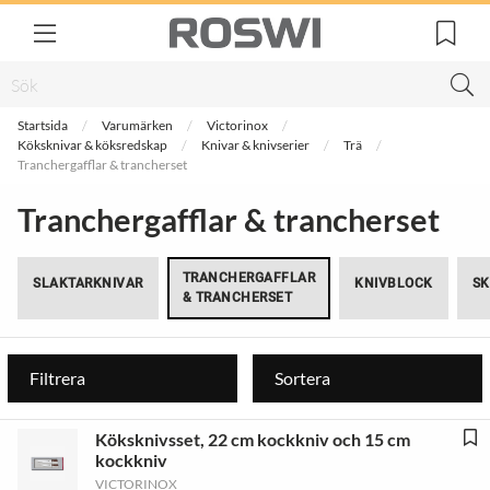
Startsida
Varumärken
Victorinox
Köksknivar & köksredskap
Knivar & knivserier
Trä
Tranchergafflar & trancherset
Tranchergafflar & trancherset
TRANCHERGAFFLAR
SLAKTARKNIVAR
KNIVBLOCK
SK
& TRANCHERSET
Filtrera
Sortera
Köksknivsset, 22 cm kockkniv och 15 cm
kockkniv
VICTORINOX