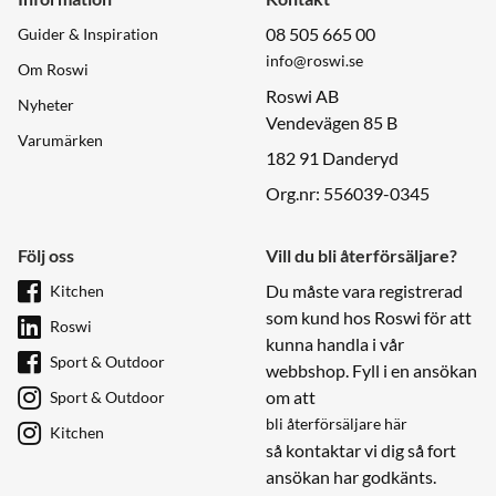
08 505 665 00
Guider & Inspiration
info@roswi.se
Om Roswi
Roswi AB
Nyheter
Vendevägen 85 B
Varumärken
182 91 Danderyd
Org.nr: 556039-0345
Följ oss
Vill du bli återförsäljare?
Du måste vara registrerad
Kitchen
som kund hos Roswi för att
Roswi
kunna handla i vår
Sport & Outdoor
webbshop. Fyll i en ansökan
om att
Sport & Outdoor
bli återförsäljare här
Kitchen
så kontaktar vi dig så fort
ansökan har godkänts.