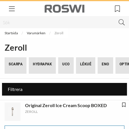
Startsida
Varumärken
Zeroll
Zeroll
SCARPA
HYDRAPAK
UCO
LÉKUÉ
ENO
OPTI
Filtrera
Original Zeroll Ice Cream Scoop BOXED
ZEROLL