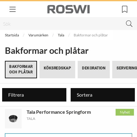
Startsida
Varumärken
Tala
Bakformar och plåtar
Bakformar och plåtar
BAKFORMAR
KÖKSREDSKAP
DEKORATION
SERVERIN
OCH PLÅTAR
Filtrera
Sortera
Tala Performance Springform
Nyhet
TALA