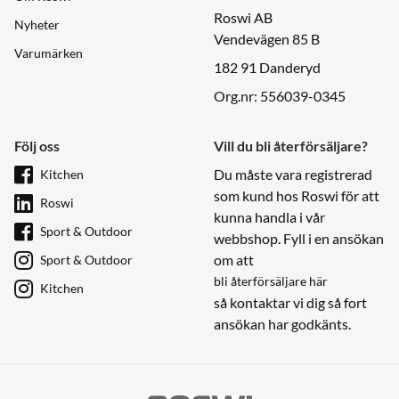
Roswi AB
Nyheter
Vendevägen 85 B
Varumärken
182 91 Danderyd
Org.nr: 556039-0345
Följ oss
Vill du bli återförsäljare?
Du måste vara registrerad
Kitchen
som kund hos Roswi för att
Roswi
kunna handla i vår
Sport & Outdoor
webbshop. Fyll i en ansökan
om att
Sport & Outdoor
bli återförsäljare här
Kitchen
så kontaktar vi dig så fort
ansökan har godkänts.