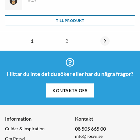
TALA
TILL PRODUKT
1
2
Hittar du inte det du söker eller har du några frågor?
KONTAKTA OSS
Information
Kontakt
08 505 665 00
Guider & Inspiration
info@roswi.se
Om Roswi