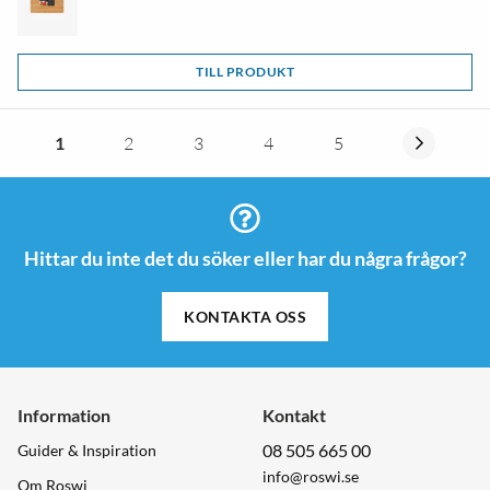
TILL PRODUKT
1
2
3
4
5
Hittar du inte det du söker eller har du några frågor?
KONTAKTA OSS
Information
Kontakt
08 505 665 00
Guider & Inspiration
info@roswi.se
Om Roswi