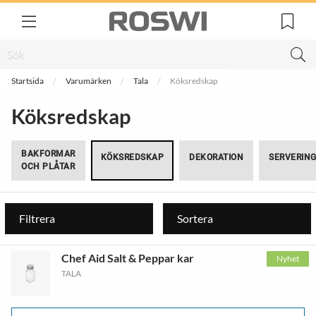
Startsida
Varumärken
Tala
Köksredskap
Köksredskap
BAKFORMAR
KÖKSREDSKAP
DEKORATION
SERVERIN
OCH PLÅTAR
Filtrera
Sortera
Chef Aid Salt & Peppar kar
Nyhet
TALA