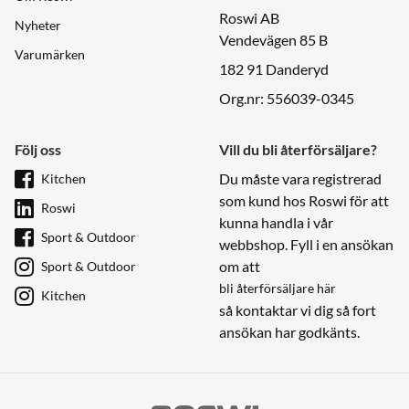
Roswi AB
Nyheter
Vendevägen 85 B
Varumärken
182 91 Danderyd
Org.nr: 556039-0345
Följ oss
Vill du bli återförsäljare?
Du måste vara registrerad
Kitchen
som kund hos Roswi för att
Roswi
kunna handla i vår
Sport & Outdoor
webbshop. Fyll i en ansökan
om att
Sport & Outdoor
bli återförsäljare här
Kitchen
så kontaktar vi dig så fort
ansökan har godkänts.