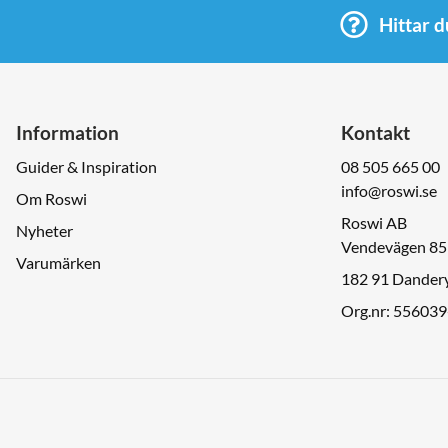
Hittar d
Information
Kontakt
Guider & Inspiration
08 505 665 00
info@roswi.se
Om Roswi
Roswi AB
Nyheter
Vendevägen 85
Varumärken
182 91 Dander
Org.nr: 55603