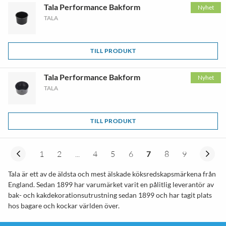
Tala Performance Bakform
Nyhet
TALA
TILL PRODUKT
Tala Performance Bakform
Nyhet
TALA
TILL PRODUKT
1
2
...
4
5
6
7
8
9
Tala är ett av de äldsta och mest älskade köksredskapsmärkena från
England. Sedan 1899 har varumärket varit en pålitlig leverantör av
bak- och kakdekorationsutrustning sedan 1899 och har tagit plats
hos bagare och kockar världen över.