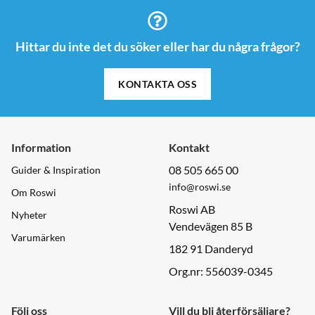
Hittar du inte det du söker eller har du några frågor?
KONTAKTA OSS
Information
Kontakt
08 505 665 00
Guider & Inspiration
info@roswi.se
Om Roswi
Roswi AB
Nyheter
Vendevägen 85 B
Varumärken
182 91 Danderyd
Org.nr: 556039-0345
Följ oss
Vill du bli återförsäljare?