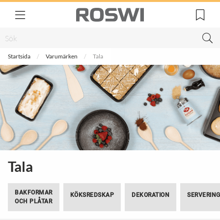
Startsida
Varumärken
Tala
Tala
BAKFORMAR
KÖKSREDSKAP
DEKORATION
SERVERIN
OCH PLÅTAR