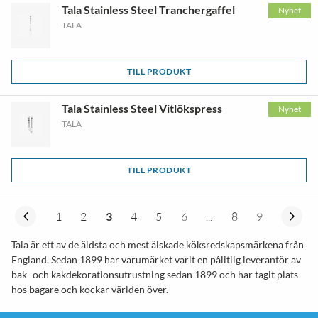
Tala Stainless Steel Tranchergaffel
Nyhet
TALA
TILL PRODUKT
Tala Stainless Steel Vitlökspress
Nyhet
TALA
TILL PRODUKT
1
2
3
4
5
6
...
8
9
Tala är ett av de äldsta och mest älskade köksredskapsmärkena från
England. Sedan 1899 har varumärket varit en pålitlig leverantör av
bak- och kakdekorationsutrustning sedan 1899 och har tagit plats
hos bagare och kockar världen över.