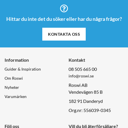
Hittar du inte det du söker eller har du några frågor?
KONTAKTA OSS
Information
Kontakt
08 505 665 00
Guider & Inspiration
info@roswi.se
Om Roswi
Roswi AB
Nyheter
Vendevägen 85 B
Varumärken
182 91 Danderyd
Org.nr: 556039-0345
Följ oss
Vill du bli återförsäljare?