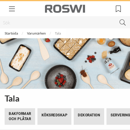
Startsida
Varumärken
Tala
Tala
BAKFORMAR
KÖKSREDSKAP
DEKORATION
SERVERIN
OCH PLÅTAR